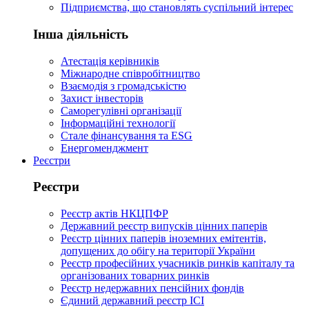
Підприємства, що становлять суспільний інтерес
Інша діяльність
Атестація керівників
Міжнародне співробітництво
Взаємодія з громадськістю
Захист інвесторів
Саморегулівні організації
Інформаційні технології
Стале фінансування та ESG
Енергоменджмент
Реєстри
Реєстри
Реєстр актів НКЦПФР
Державний реєстр випусків цінних паперів
Реєстр цінних паперів іноземних емітентів,
допущених до обігу на території України
Реєстр професійних учасників ринків капіталу та
організованих товарних ринків
Реєстр недержавних пенсійних фондів
Єдиний державний реєстр ІСІ