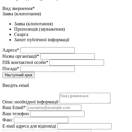
Вид звернення*
Заява (клопотання)
Заява (клопотання)
Пропозиція (зауваження)
Скарга
Запит публічної інформації
Адреса*
Назва організації*
ПІБ контактної особи*
Посада*
Наступний крок
Введіть email
Опис необхідної інформації
Ваш Email*
Ваш телефон
Факс
E-mail адреса для відповіді