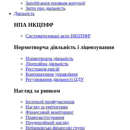
Запобігання проявам корупції
Звіти про діяльність
Діяльність
НПА НКЦПФР
Систематизовані акти НКЦПФР
Нормотворча діяльність і ліцензування
Нормотворча діяльність
Ліцензійна діяльність
Реєстрація емісій
Корпоративне управління
Регулювання діяльності ЦДУ
Нагляд за ринком
Інспекції профучасників
Нагляд за емітентами
Фінансовий моніторинг
Правозастосування
Пруденційний нагляд
Небанківські фінансові групи