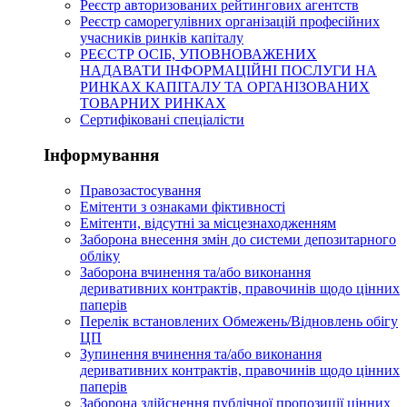
Реєстр авторизованих рейтингових агентств
Реєстр саморегулівних організацій професійних
учасників ринків капіталу
РЕЄСТР ОСІБ, УПОВНОВАЖЕНИХ
НАДАВАТИ ІНФОРМАЦІЙНІ ПОСЛУГИ НА
РИНКАХ КАПІТАЛУ ТА ОРГАНІЗОВАНИХ
ТОВАРНИХ РИНКАХ
Сертифіковані спеціалісти
Інформування
Правозастосування
Емітенти з ознаками фіктивності
Eмітенти, відсутні за місцезнаходженням
Заборона внесення змін до системи депозитарного
обліку
Заборона вчинення та/або виконання
деривативних контрактів, правочинів щодо цінних
паперів
Перелік встановлених Обмежень/Відновлень обігу
ЦП
Зупинення вчинення та/або виконання
деривативних контрактів, правочинів щодо цінних
паперів
Заборона здійснення публічної пропозиції цінних