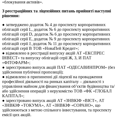
«блокування активів».
З реєстраційних та ліцензійних питань прийняті наступні
рішення:
● затверджено додаток № 4 до проспекту корпоративних
облігацій cерії L, додаток № 6 до проспекту корпоративних
облігацій cерії D, додаток № 6 до проспекту корпоративних
облігацій cерії Е, додаток № 9 до проспекту корпоративних
облігацій cерії J, додаток № 11 до проспекту корпоративних
облігацій cерії В ТОВ «НоваПей Кредит»;
● відмовлено в реєстрації випуску акцій АТ «ЕКСПРЕС
ІНВЕСТ» та випуску облігацій серії Ж, З, И ПАТ
«ФІТОФАРМ»;
● зареєстровано випуск акцій ПАТ «ОДЕСАВИНПРОМ» (без
здійснення публічної пропозиції);
● відмовлено в припиненні дії ліцензії на провадження
професійної діяльності на ринках капіталу – діяльності з
управління майном для фінансування об’єктів будівництва та/
або здійснення операцій з нерухомістю ТОВ «ФК «ГЛОБАЛ
КАПІТАЛ»;
● зареєстровано випуск акцій АТ «ЗНВКІФ «ВІЄТ», АТ
«ЗНВКІФ «ТОКУМА», АТ «ЗНВКІФ «СОРАНО», що
здійснюються з метою спільного інвестування, та проспекту
емісії цих акцій.