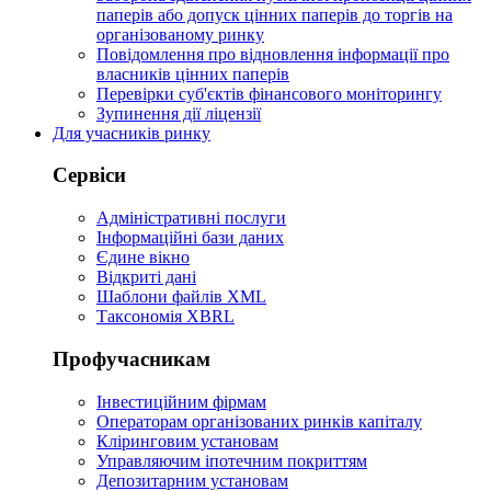
паперів або допуск цінних паперів до торгів на
організованому ринку
Повідомлення про відновлення інформації про
власників цінних паперів
Перевірки суб'єктів фінансового моніторингу
Зупинення дії ліцензії
Для учасників ринку
Сервіси
Адміністративні послуги
Інформаційні бази даних
Єдине вікно
Відкриті дані
Шаблони файлів XML
Таксономія XBRL
Профучасникам
Інвестиційним фірмам
Операторам організованих ринків капіталу
Кліринговим установам
Управляючим іпотечним покриттям
Депозитарним установам