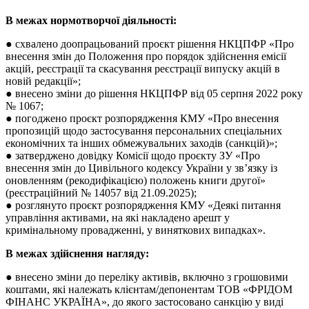
В межах нормотворчої діяльності:
● схвалено доопрацьований проєкт рішення НКЦПФР «Про
внесення змін до Положення про порядок здійснення емісії
акцій, реєстрації та скасування реєстрації випуску акцій в
новій редакції»;
● внесено зміни до рішення НКЦПФР від 05 серпня 2022 року
№ 1067;
● погоджено проєкт розпорядження КМУ «Про внесення
пропозицій щодо застосування персональних спеціальних
економічних та інших обмежувальних заходів (санкцій)»;
● затверджено довідку Комісії щодо проєкту ЗУ «Про
внесення змін до Цивільного кодексу України у зв’язку із
оновленням (рекодифікацією) положень книги другої»
(реєстраційний № 14057 від 21.09.2025);
● розглянуто проєкт розпорядження КМУ «Деякі питання
управління активами, на які накладено арешт у
кримінальному провадженні, у виняткових випадках».
В межах здійснення нагляду:
● внесено зміни до переліку активів, включно з грошовими
коштами, які належать клієнтам/депонентам ТОВ «ФРІДОМ
ФІНАНС УКРАЇНА», до якого застосовано санкцію у виді