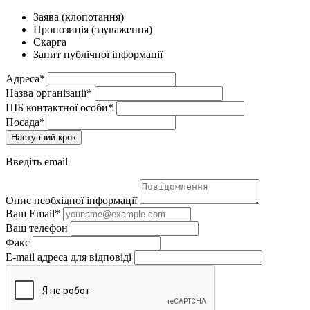
Заява (клопотання)
Пропозиція (зауваження)
Скарга
Запит публічної інформації
Адреса*
Назва організації*
ПІБ контактної особи*
Посада*
Наступний крок
Введіть email
Опис необхідної інформації
Ваш Email*
Ваш телефон
Факс
E-mail адреса для відповіді