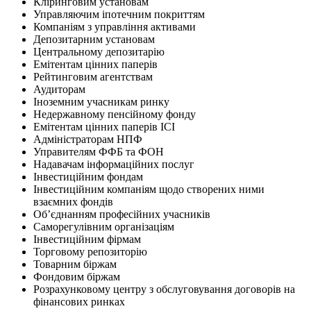
Кліринговим установам
Управляючим іпотечним покриттям
Компаніям з управління активами
Депозитарним установам
Центральному депозитарію
Емітентам цінних паперів
Рейтинговим агентствам
Аудиторам
Іноземним учасникам ринку
Недержавному пенсійному фонду
Емітентам цінних паперів ІСІ
Адміністраторам НПФ
Управителям ФФБ та ФОН
Надавачам інформаційних послуг
Інвестиційним фондам
Інвестиційним компаніям щодо створених ними
взаємних фондів
Об’єднанням професійних учасників
Саморегулівним організаціям
Інвестиційним фірмам
Торговому репозиторію
Товарним біржам
Фондовим біржам
Розрахунковому центру з обслуговування договорів на
фінансових ринках