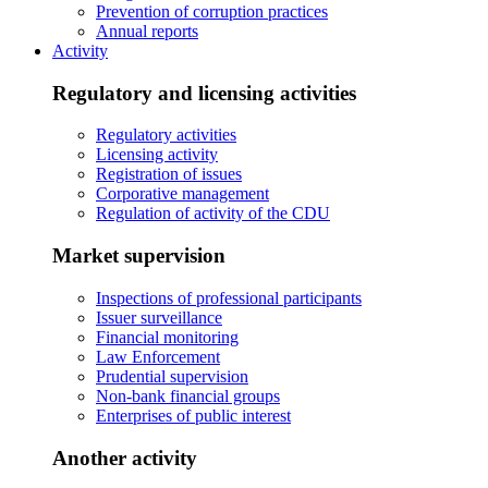
Prevention of corruption practices
Annual reports
Activity
Regulatory and licensing activities
Regulatory activities
Licensing activity
Registration of issues
Corporative management
Regulation of activity of the CDU
Market supervision
Inspections of professional participants
Issuer surveillance
Financial monitoring
Law Enforcement
Prudential supervision
Non-bank financial groups
Enterprises of public interest
Another activity