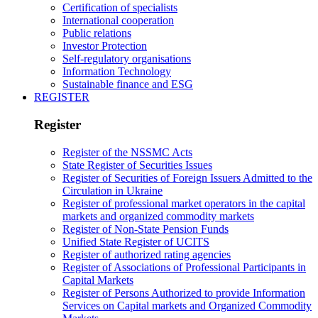
Certification of specialists
International cooperation
Public relations
Investor Protection
Self-regulatory organisations
Information Technology
Sustainable finance and ESG
REGISTER
Register
Register of the NSSMC Acts
State Register of Securities Issues
Register of Securities of Foreign Issuers Admitted to the
Circulation in Ukraine
Register of professional market operators in the capital
markets and organized commodity markets
Register of Non-State Pension Funds
Unified State Register of UCITS
Register of authorized rating agencies
Register of Associations of Professional Participants in
Capital Markets
Register of Persons Authorized to provide Information
Services on Capital markets and Organized Commodity