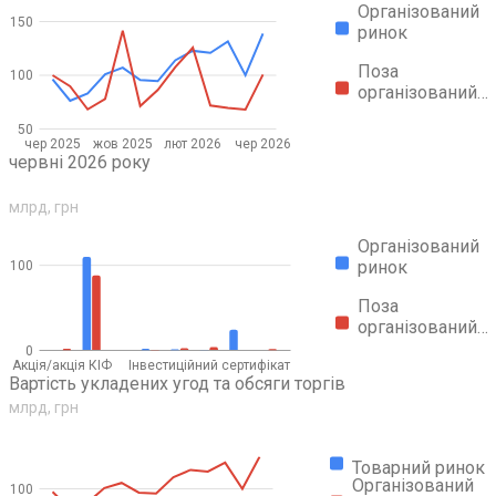
Організований
150
ринок
Поза
100
організований…
50
Обсяги торгів за видами фінансових інструментів у
чер 2025
жов 2025
лют 2026
чер 2026
червні 2026 року
млрд, грн
Організований
ринок
100
Поза
організований…
0
Акція/акція КІФ
Інвестиційний сертифікат
Вартість укладених угод та обсяги торгів
млрд, грн
Товарний ринок
Організований
100