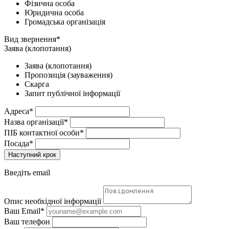
Фізична особа
Юридична особа
Громадська організація
Вид звернення*
Заява (клопотання)
Заява (клопотання)
Пропозиція (зауваження)
Скарга
Запит публічної інформації
Адреса*
Назва організації*
ПІБ контактної особи*
Посада*
Наступний крок
Введіть email
Опис необхідної інформації
Ваш Email*
Ваш телефон