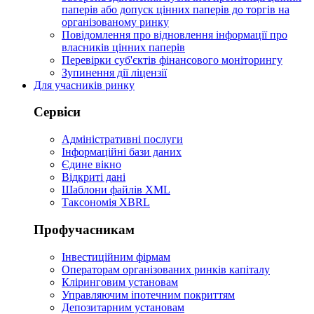
паперів або допуск цінних паперів до торгів на
організованому ринку
Повідомлення про відновлення інформації про
власників цінних паперів
Перевірки суб'єктів фінансового моніторингу
Зупинення дії ліцензії
Для учасників ринку
Сервіси
Адміністративні послуги
Інформаційні бази даних
Єдине вікно
Відкриті дані
Шаблони файлів XML
Таксономія XBRL
Профучасникам
Інвестиційним фірмам
Операторам організованих ринків капіталу
Кліринговим установам
Управляючим іпотечним покриттям
Депозитарним установам