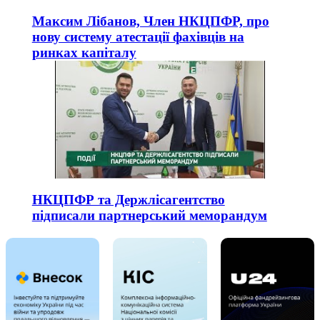
Максим Лібанов, Член НКЦПФР, про
нову систему атестації фахівців на
ринках капіталу
НКЦПФР та Держлісагентство
підписали партнерський меморандум