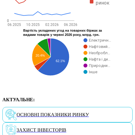
ринок
0
06.2025
10.2025
02.2026
06.2026
Вартість укладених угод на товарних біржах за
видами товарів у червні 2026 року, млрд. грн.
Електричн…
Нафтовий…
Необробл…
20.4%
Нафта і ди…
62.1%
Природни…
Інше
АКТУАЛЬНЕ:
ОСНОВНІ ПОКАЗНИКИ РИНКУ
ЗАХИСТ ІНВЕСТОРІВ