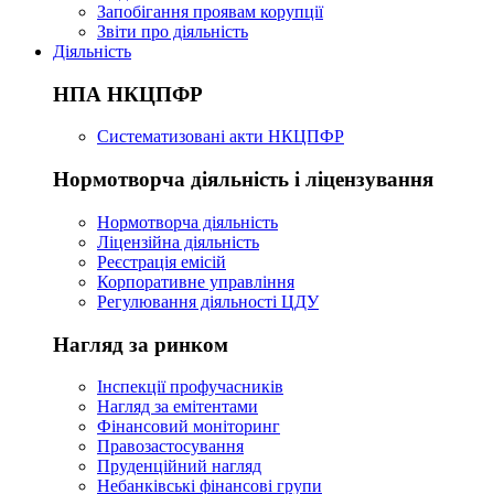
Запобігання проявам корупції
Звіти про діяльність
Діяльність
НПА НКЦПФР
Систематизовані акти НКЦПФР
Нормотворча діяльність і ліцензування
Нормотворча діяльність
Ліцензійна діяльність
Реєстрація емісій
Корпоративне управління
Регулювання діяльності ЦДУ
Нагляд за ринком
Інспекції профучасників
Нагляд за емітентами
Фінансовий моніторинг
Правозастосування
Пруденційний нагляд
Небанківські фінансові групи