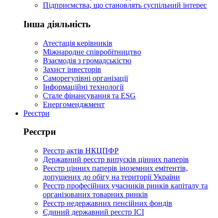
Підприємства, що становлять суспільний інтерес
Інша діяльність
Атестація керівників
Міжнародне співробітництво
Взаємодія з громадськістю
Захист інвесторів
Саморегулівні організації
Інформаційні технології
Стале фінансування та ESG
Енергоменджмент
Реєстри
Реєстри
Реєстр актів НКЦПФР
Державний реєстр випусків цінних паперів
Реєстр цінних паперів іноземних емітентів,
допущених до обігу на території України
Реєстр професійних учасників ринків капіталу та
організованих товарних ринків
Реєстр недержавних пенсійних фондів
Єдиний державний реєстр ІСІ