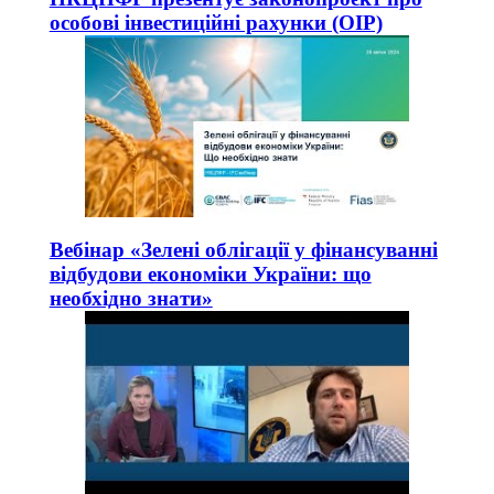
особові інвестиційні рахунки (ОІР)
Вебінар «Зелені облігації у фінансуванні
відбудови економіки України: що
необхідно знати»