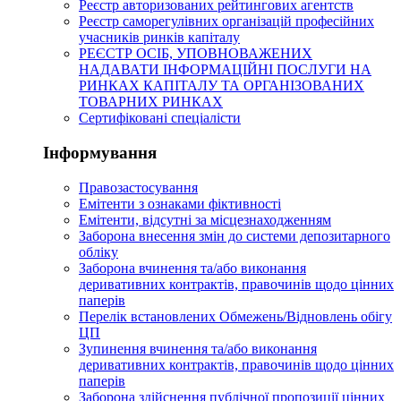
Реєстр авторизованих рейтингових агентств
Реєстр саморегулівних організацій професійних
учасників ринків капіталу
РЕЄСТР ОСІБ, УПОВНОВАЖЕНИХ
НАДАВАТИ ІНФОРМАЦІЙНІ ПОСЛУГИ НА
РИНКАХ КАПІТАЛУ ТА ОРГАНІЗОВАНИХ
ТОВАРНИХ РИНКАХ
Сертифіковані спеціалісти
Інформування
Правозастосування
Емітенти з ознаками фіктивності
Eмітенти, відсутні за місцезнаходженням
Заборона внесення змін до системи депозитарного
обліку
Заборона вчинення та/або виконання
деривативних контрактів, правочинів щодо цінних
паперів
Перелік встановлених Обмежень/Відновлень обігу
ЦП
Зупинення вчинення та/або виконання
деривативних контрактів, правочинів щодо цінних
паперів
Заборона здійснення публічної пропозиції цінних