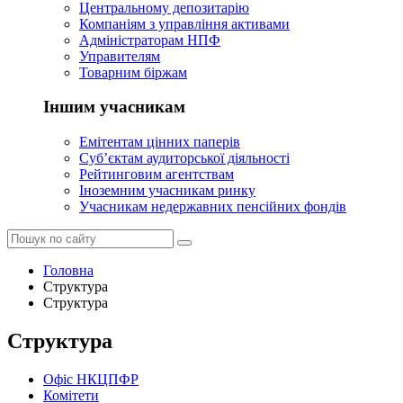
Центральному депозитарію
Компаніям з управління активами
Адміністраторам НПФ
Управителям
Товарним біржам
Іншим учасникам
Емітентам цінних паперів
Суб’єктам аудиторської діяльності
Рейтинговим агентствам
Іноземним учасникам ринку
Учасникам недержавних пенсійних фондів
Головна
Структура
Структура
Структура
Офіс НКЦПФР
Комітети