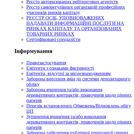
Реєстр авторизованих рейтингових агентств
Реєстр саморегулівних організацій професійних
учасників ринків капіталу
РЕЄСТР ОСІБ, УПОВНОВАЖЕНИХ
НАДАВАТИ ІНФОРМАЦІЙНІ ПОСЛУГИ НА
РИНКАХ КАПІТАЛУ ТА ОРГАНІЗОВАНИХ
ТОВАРНИХ РИНКАХ
Сертифіковані спеціалісти
Інформування
Правозастосування
Емітенти з ознаками фіктивності
Eмітенти, відсутні за місцезнаходженням
Заборона внесення змін до системи депозитарного
обліку
Заборона вчинення та/або виконання
деривативних контрактів, правочинів щодо цінних
паперів
Перелік встановлених Обмежень/Відновлень обігу
ЦП
Зупинення вчинення та/або виконання
деривативних контрактів, правочинів щодо цінних
паперів
Заборона здійснення публічної пропозиції цінних