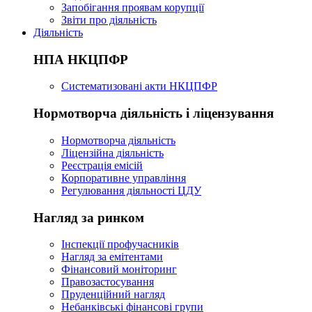
Запобігання проявам корупції
Звіти про діяльність
Діяльність
НПА НКЦПФР
Систематизовані акти НКЦПФР
Нормотворча діяльність і ліцензування
Нормотворча діяльність
Ліцензійна діяльність
Реєстрація емісій
Корпоративне управління
Регулювання діяльності ЦДУ
Нагляд за ринком
Інспекції профучасників
Нагляд за емітентами
Фінансовий моніторинг
Правозастосування
Пруденційний нагляд
Небанківські фінансові групи