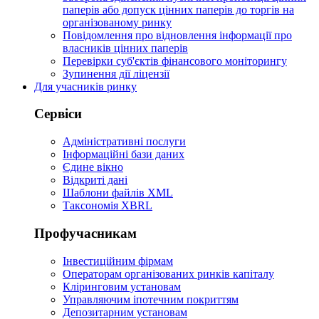
паперів або допуск цінних паперів до торгів на
організованому ринку
Повідомлення про відновлення інформації про
власників цінних паперів
Перевірки суб'єктів фінансового моніторингу
Зупинення дії ліцензії
Для учасників ринку
Сервіси
Адміністративні послуги
Інформаційні бази даних
Єдине вікно
Відкриті дані
Шаблони файлів XML
Таксономія XBRL
Профучасникам
Інвестиційним фірмам
Операторам організованих ринків капіталу
Кліринговим установам
Управляючим іпотечним покриттям
Депозитарним установам