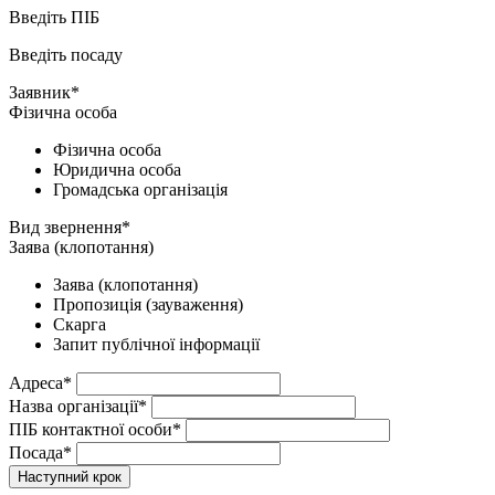
Введіть ПІБ
Введіть посаду
Заявник*
Фізична особа
Фізична особа
Юридична особа
Громадська організація
Вид звернення*
Заява (клопотання)
Заява (клопотання)
Пропозиція (зауваження)
Скарга
Запит публічної інформації
Адреса*
Назва організації*
ПІБ контактної особи*
Посада*
Наступний крок