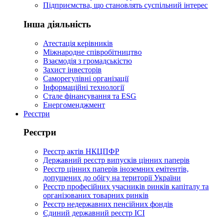
Підприємства, що становлять суспільний інтерес
Інша діяльність
Атестація керівників
Міжнародне співробітництво
Взаємодія з громадськістю
Захист інвесторів
Саморегулівні організації
Інформаційні технології
Стале фінансування та ESG
Енергоменджмент
Реєстри
Реєстри
Реєстр актів НКЦПФР
Державний реєстр випусків цінних паперів
Реєстр цінних паперів іноземних емітентів,
допущених до обігу на території України
Реєстр професійних учасників ринків капіталу та
організованих товарних ринків
Реєстр недержавних пенсійних фондів
Єдиний державний реєстр ІСІ