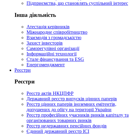
Підприємства, що становлять суспільний інтерес
Інша діяльність
Атестація керівників
Міжнародне співробітництво
Взаємодія з громадськістю
Захист інвесторів
Саморегулівні організації
Інформаційні технології
Стале фінансування та ESG
Енергоменджмент
Реєстри
Реєстри
Реєстр актів НКЦПФР
Державний реєстр випусків цінних паперів
Реєстр цінних паперів іноземних емітентів,
допущених до обігу на території України
Реєстр професійних учасників ринків капіталу та
організованих товарних ринків
Реєстр недержавних пенсійних фондів
Єдиний державний реєстр ІСІ