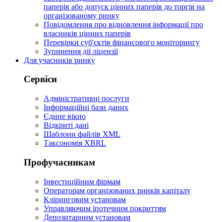
паперів або допуск цінних паперів до торгів на
організованому ринку
Повідомлення про відновлення інформації про
власників цінних паперів
Перевірки суб'єктів фінансового моніторингу
Зупинення дії ліцензії
Для учасників ринку
Сервіси
Адміністративні послуги
Інформаційні бази даних
Єдине вікно
Відкриті дані
Шаблони файлів XML
Таксономія XBRL
Профучасникам
Інвестиційним фірмам
Операторам організованих ринків капіталу
Кліринговим установам
Управляючим іпотечним покриттям
Депозитарним установам