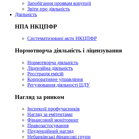
Запобігання проявам корупції
Звіти про діяльність
Діяльність
НПА НКЦПФР
Систематизовані акти НКЦПФР
Нормотворча діяльність і ліцензування
Нормотворча діяльність
Ліцензійна діяльність
Реєстрація емісій
Корпоративне управління
Регулювання діяльності ЦДУ
Нагляд за ринком
Інспекції профучасників
Нагляд за емітентами
Фінансовий моніторинг
Правозастосування
Пруденційний нагляд
Небанківські фінансові групи