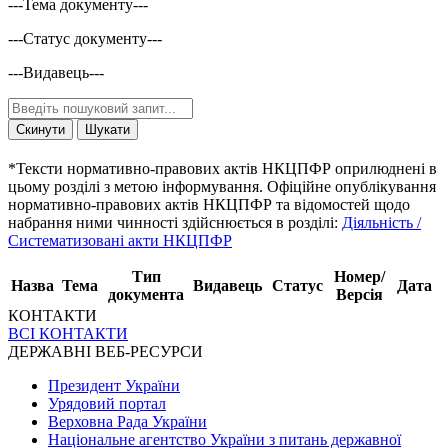
---Тема документу---
---Статус документу---
---Видавець---
Скинути
Шукати
*Тексти нормативно-правових актів НКЦПФР оприлюднені в
цьому розділі з метою інформування. Офіційне опублікування
нормативно-правових актів НКЦПФР та відомостей щодо
набрання ними чинності здійснюється в розділі:
Діяльність /
Систематизовані акти НКЦПФР
Тип
Номер/
Назва
Тема
Видавець
Статус
Дата
документа
Версія
КОНТАКТИ
ВСІ КОНТАКТИ
ДЕРЖАВНІ ВЕБ-РЕСУРСИ
Президент України
Урядовий портал
Верховна Рада України
Національне агентство України з питань державної