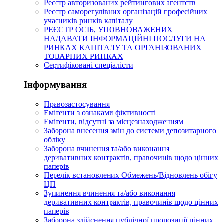
Реєстр авторизованих рейтингових агентств
Реєстр саморегулівних організацій професійних
учасників ринків капіталу
РЕЄСТР ОСІБ, УПОВНОВАЖЕНИХ
НАДАВАТИ ІНФОРМАЦІЙНІ ПОСЛУГИ НА
РИНКАХ КАПІТАЛУ ТА ОРГАНІЗОВАНИХ
ТОВАРНИХ РИНКАХ
Сертифіковані спеціалісти
Інформування
Правозастосування
Емітенти з ознаками фіктивності
Eмітенти, відсутні за місцезнаходженням
Заборона внесення змін до системи депозитарного
обліку
Заборона вчинення та/або виконання
деривативних контрактів, правочинів щодо цінних
паперів
Перелік встановлених Обмежень/Відновлень обігу
ЦП
Зупинення вчинення та/або виконання
деривативних контрактів, правочинів щодо цінних
паперів
Заборона здійснення публічної пропозиції цінних