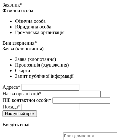
Заявник*
Фізична особа
Фізична особа
Юридична особа
Громадська організація
Вид звернення*
Заява (клопотання)
Заява (клопотання)
Пропозиція (зауваження)
Скарга
Запит публічної інформації
Адреса*
Назва організації*
ПІБ контактної особи*
Посада*
Наступний крок
Введіть email