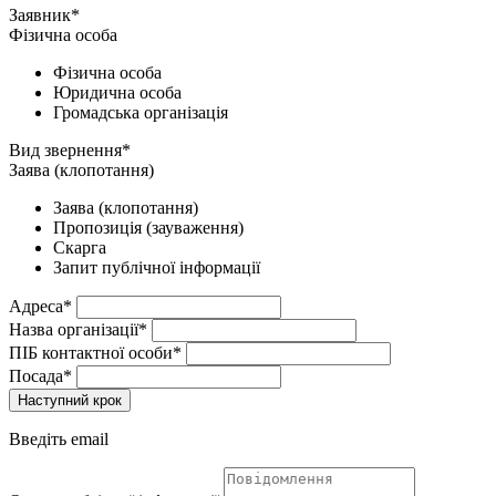
Заявник*
Фізична особа
Фізична особа
Юридична особа
Громадська організація
Вид звернення*
Заява (клопотання)
Заява (клопотання)
Пропозиція (зауваження)
Скарга
Запит публічної інформації
Адреса*
Назва організації*
ПІБ контактної особи*
Посада*
Наступний крок
Введіть email