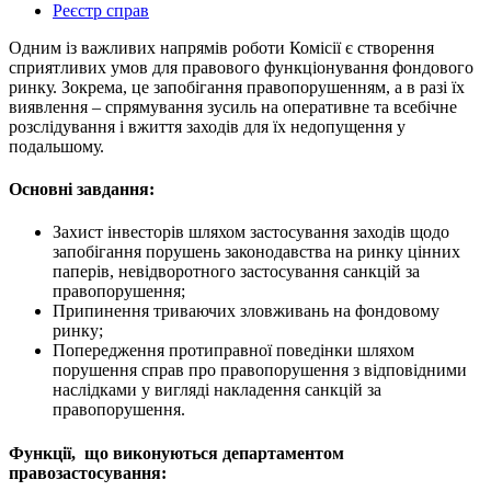
Реєстр справ
Одним із важливих напрямів роботи Комісії є створення
сприятливих умов для правового функціонування фондового
ринку. Зокрема, це запобігання правопорушенням, а в разі їх
виявлення – спрямування зусиль на оперативне та всебічне
розслідування і вжиття заходів для їх недопущення у
подальшому.
Основні завдання:
Захист інвесторів шляхом застосування заходів щодо
запобігання порушень законодавства на ринку цінних
паперів, невідворотного застосування санкцій за
правопорушення;
Припинення триваючих зловживань на фондовому
ринку;
Попередження протиправної поведінки шляхом
порушення справ про правопорушення з відповідними
наслідками у вигляді накладення санкцій за
правопорушення.
Функції, що виконуються департаментом
правозастосування: