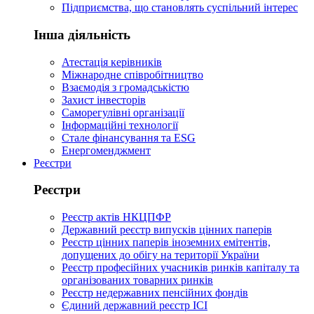
Підприємства, що становлять суспільний інтерес
Інша діяльність
Атестація керівників
Міжнародне співробітництво
Взаємодія з громадськістю
Захист інвесторів
Саморегулівні організації
Інформаційні технології
Стале фінансування та ESG
Енергоменджмент
Реєстри
Реєстри
Реєстр актів НКЦПФР
Державний реєстр випусків цінних паперів
Реєстр цінних паперів іноземних емітентів,
допущених до обігу на території України
Реєстр професійних учасників ринків капіталу та
організованих товарних ринків
Реєстр недержавних пенсійних фондів
Єдиний державний реєстр ІСІ