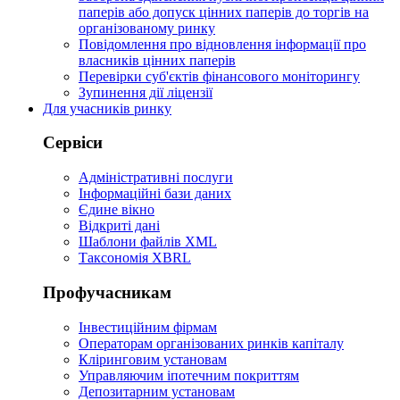
паперів або допуск цінних паперів до торгів на
організованому ринку
Повідомлення про відновлення інформації про
власників цінних паперів
Перевірки суб'єктів фінансового моніторингу
Зупинення дії ліцензії
Для учасників ринку
Сервіси
Адміністративні послуги
Інформаційні бази даних
Єдине вікно
Відкриті дані
Шаблони файлів XML
Таксономія XBRL
Профучасникам
Інвестиційним фірмам
Операторам організованих ринків капіталу
Кліринговим установам
Управляючим іпотечним покриттям
Депозитарним установам