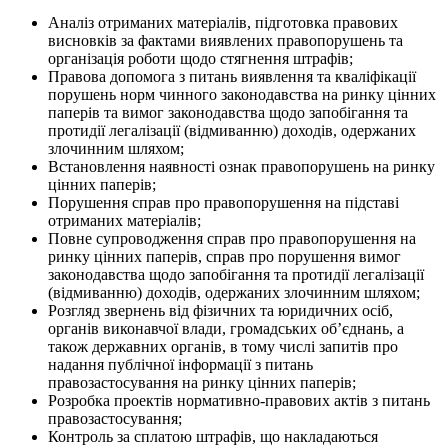
Аналіз отриманих матеріалів, підготовка правових
висновків за фактами виявлених правопорушень та
організація роботи щодо стягнення штрафів;
Правова допомога з питань виявлення та кваліфікації
порушень норм чинного законодавства на ринку цінних
паперів та вимог законодавства щодо запобігання та
протидії легалізації (відмиванню) доходів, одержаних
злочинним шляхом;
Встановлення наявності ознак правопорушень на ринку
цінних паперів;
Порушення справ про правопорушення на підставі
отриманих матеріалів;
Повне супроводження справ про правопорушення на
ринку цінних паперів, справ про порушення вимог
законодавства щодо запобігання та протидії легалізації
(відмиванню) доходів, одержаних злочинним шляхом;
Розгляд звернень від фізичних та юридичних осіб,
органів виконавчої влади, громадських об’єднань, а
також державних органів, в тому числі запитів про
надання публічної інформації з питань
правозастосування на ринку цінних паперів;
Розробка проектів нормативно-правових актів з питань
правозастосування;
Контроль за сплатою штрафів, що накладаються