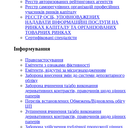
Реєстр авторизованих рейтингових агентств
Реєстр саморегулівних організацій професійних
учасників ринків капіталу
РЕЄСТР ОСІБ, УПОВНОВАЖЕНИХ
НАДАВАТИ ІНФОРМАЦІЙНІ ПОСЛУГИ НА
РИНКАХ КАПІТАЛУ ТА ОРГАНІЗОВАНИХ
ТОВАРНИХ РИНКАХ
Сертифіковані спеціалісти
Інформування
Правозастосування
Емітенти з ознаками фіктивності
Eмітенти, відсутні за місцезнаходженням
Заборона внесення змін до системи депозитарного
обліку
Заборона вчинення та/або виконання
деривативних контрактів, правочинів щодо цінних
паперів
Перелік встановлених Обмежень/Відновлень обігу
ЦП
Зупинення вчинення та/або виконання
деривативних контрактів, правочинів щодо цінних
паперів
Заборона здійснення публічної пропозиції цінних