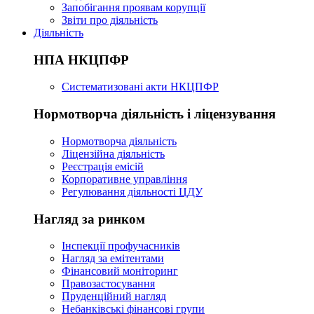
Запобігання проявам корупції
Звіти про діяльність
Діяльність
НПА НКЦПФР
Систематизовані акти НКЦПФР
Нормотворча діяльність і ліцензування
Нормотворча діяльність
Ліцензійна діяльність
Реєстрація емісій
Корпоративне управління
Регулювання діяльності ЦДУ
Нагляд за ринком
Інспекції профучасників
Нагляд за емітентами
Фінансовий моніторинг
Правозастосування
Пруденційний нагляд
Небанківські фінансові групи