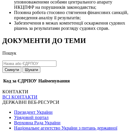
уповноваженими особами центрального апарату
НКЦПФР на порушників законодавства;
Позовна робота стосовно стягнення фінансових санкцій,
проведення аналізу її результатів;
Забезпечення в межах компетенції оскарження судових
рішень за результатами розгляду судових справ.
ДОКУМЕНТИ ДО ТЕМИ
Пошук
Скинути
Шукати
Код за ЄДРПОУ
Найменування
КОНТАКТИ
ВСІ КОНТАКТИ
ДЕРЖАВНІ ВЕБ-РЕСУРСИ
Президент України
Урядовий портал
Верховна Рада України
Національне агентство України з питань державної