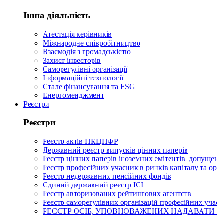
Інша діяльність
Атестація керівників
Міжнародне співробітництво
Взаємодія з громадськістю
Захист інвесторів
Саморегулівні організації
Інформаційні технології
Стале фінансування та ESG
Енергоменджмент
Реєстри
Реєстри
Реєстр актів НКЦПФР
Державний реєстр випусків цінних паперів
Реєстр цінних паперів іноземних емітентів, допущен
Реєстр професійних учасників ринків капіталу та о
Реєстр недержавних пенсійних фондів
Єдиний державний реєстр ІСІ
Реєстр авторизованих рейтингових агентств
Реєстр саморегулівних організацій професійних уча
РЕЄСТР ОСІБ, УПОВНОВАЖЕНИХ НАДАВАТИ 