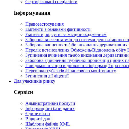
Сертифіковані спеціалісти
Інформування
Правозастосування
Емітенти з ознаками фіктивності
Eмітенти, відсутні за місцезнаходженням
Заборона внесення змін до системи депозитарного о
Заборона вчинення та/або виконання деривативних 
Перелік встановлених Обмежень/Відновлень обігу
Зупинення вчинення та/або виконання деривативних
Заборона здійснення публічної пропозиції цінних па
Повідомлення про відновлення інформації про влас
Перевірки суб'єктів фінансового моніторингу
Зупинення дії ліцензії
Для учасників ринку
Сервіси
Адміністративні послуги
Інформаційні бази даних
Єдине вікно
Відкриті дані
Шаблони файлів XML