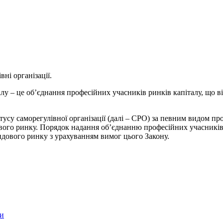
ні організації.
алу – це об’єднання професійних учасників ринків капіталу, що 
усу саморегулівної організації (далі – СРО) за певним видом про
вого ринку. Порядок надання об’єднанню професійних учасників 
ндового ринку з урахуванням вимог цього Закону.
би