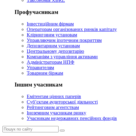
Таксономія XBRL
Профучасникам
Інвестиційним фірмам
Операторам організованих ринків капіталу
Кліринговим установам
Управляючим іпотечним покриттям
Депозитарним установам
Центральному депозитарію
Компаніям з управління активами
Адміністраторам НПФ
Управителям
Товарним біржам
Іншим учасникам
Емітентам цінних паперів
Суб’єктам аудиторської діяльності
Рейтинговим агентствам
Іноземним учасникам ринку
Учасникам недержавних пенсійних фондів