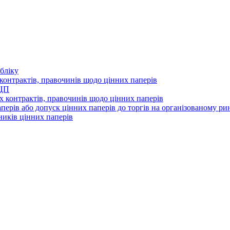
бліку
контрактів, правочинів щодо цінних паперів
 ЦП
 контрактів, правочинів щодо цінних паперів
перів або допуск цінних паперів до торгів на організованому ри
ників цінних паперів