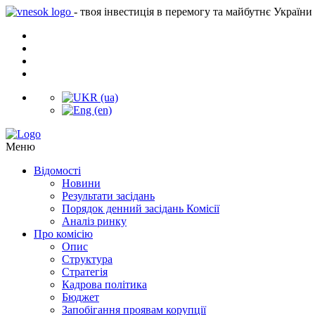
- твоя інвестиція в перемогу та майбутнє України
Меню
Відомості
Новини
Результати засідань
Порядок денний засідань Комісії
Аналіз ринку
Про комісію
Опис
Структура
Стратегія
Кадрова політика
Бюджет
Запобігання проявам корупції