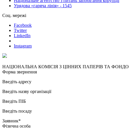
Національне агентство з питань запобігання корупції
Урядова «гаряча лінія» - 1545
Соц. мережі
Facebook
Twitter
LinkedIn
Instagram
НАЦІОНАЛЬНА КОМІСІЯ З ЦІННИХ ПАПЕРІВ ТА ФОНД
Форма звернення
Введіть адресу
Введіть назву організації
Введіть ПІБ
Введіть посаду
Заявник*
Фізична особа