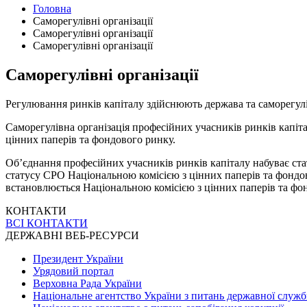
Головна
Саморегулівні організації
Саморегулівні організації
Саморегулівні організації
Саморегулівні організації
Регулювання ринків капіталу здійснюють держава та саморегулів
Саморегулівна організація професійних учасників ринків капіт
цінних паперів та фондового ринку.
Об’єднання професійних учасників ринків капіталу набуває стат
статусу СРО Національною комісією з цінних паперів та фондо
встановлюється Національною комісією з цінних паперів та фо
КОНТАКТИ
ВСІ КОНТАКТИ
ДЕРЖАВНІ ВЕБ-РЕСУРСИ
Президент України
Урядовий портал
Верховна Рада України
Національне агентство України з питань державної служ