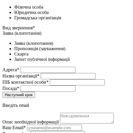
Фізична особа
Юридична особа
Громадська організація
Вид звернення*
Заява (клопотання)
Заява (клопотання)
Пропозиція (зауваження)
Скарга
Запит публічної інформації
Адреса*
Назва організації*
ПІБ контактної особи*
Посада*
Наступний крок
Введіть email
Опис необхідної інформації
Ваш Email*