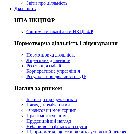
Звіти про діяльність
Діяльність
НПА НКЦПФР
Систематизовані акти НКЦПФР
Нормотворча діяльність і ліцензування
Нормотворча діяльність
Ліцензійна діяльність
Реєстрація емісій
Корпоративне управління
Регулювання діяльності ЦДУ
Нагляд за ринком
Інспекції профучасників
Нагляд за емітентами
Фінансовий моніторинг
Правозастосування
Пруденційний нагляд
Небанківські фінансові групи
Підприємства, що становлять суспільний інтерес