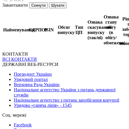
Завантажити
Скинути
Шукати
Ознака
Рі
Ознака
стану
Обсяг
Тип
скасування
обігу
заб
Найменування
ЄДРПОУ
ISIN
випуску
ЦП
випуску
(в
то
(так/ні)
обігу/
обмежено)
ном
КОНТАКТИ
ВСІ КОНТАКТИ
ДЕРЖАВНІ ВЕБ-РЕСУРСИ
Президент України
Урядовий портал
Верховна Рада України
Національне агентство України з питань державної
служби
Національне агентство з питань запобігання корупції
Урядова «гаряча лінія» - 1545
Соц. мережі
Facebook