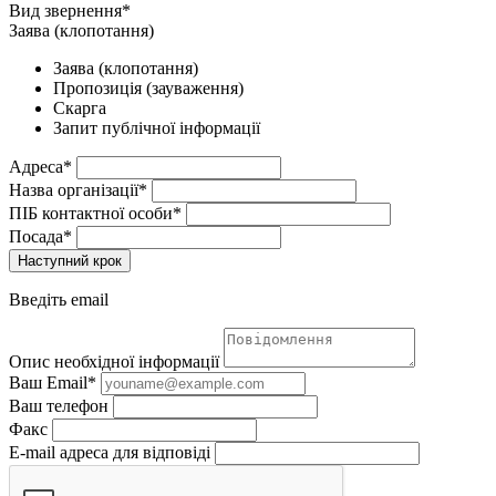
Вид звернення*
Заява (клопотання)
Заява (клопотання)
Пропозиція (зауваження)
Скарга
Запит публічної інформації
Адреса*
Назва організації*
ПІБ контактної особи*
Посада*
Наступний крок
Введіть email
Опис необхідної інформації
Ваш Email*
Ваш телефон
Факс
E-mail адреса для відповіді