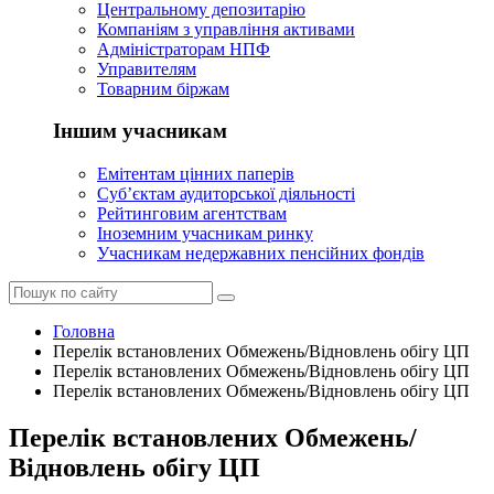
Центральному депозитарію
Компаніям з управління активами
Адміністраторам НПФ
Управителям
Товарним біржам
Іншим учасникам
Емітентам цінних паперів
Суб’єктам аудиторської діяльності
Рейтинговим агентствам
Іноземним учасникам ринку
Учасникам недержавних пенсійних фондів
Головна
Перелік встановлених Обмежень/Відновлень обігу ЦП
Перелік встановлених Обмежень/Відновлень обігу ЦП
Перелік встановлених Обмежень/Відновлень обігу ЦП
Перелік встановлених Обмежень/
Відновлень обігу ЦП