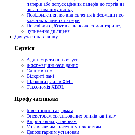
паперів або допуск цінних паперів до торгів на
організованому ринку
Повідомлення про відновлення інформації про
власників цінних паперів
Перевірки суб'єктів фінансового моніторингу
Зупинення дії ліцензії
Для учасників ринку
Сервіси
Адміністративні послуги
Інформаційні бази даних
Єдине вікно
Відкриті дані
Шаблони файлів XML
Таксономія XBRL
Профучасникам
Інвестиційним фірмам
Операторам організованих ринків капіталу
Кліринговим установам
Управляючим іпотечним покриттям
Депозитарним установам