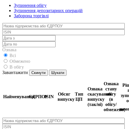
Зупинення обігу
Зупинення депозитарних операцій
Заборона торгівлі
Ознака
Всі
Обмежено
В обігу
Завантажити
Скинути
Шукати
Ознака
Рі
Ознака
стану
Обсяг
Тип
скасування
обігу
зуп
Найменування
ЄДРПОУ
ISIN
випуску
ЦП
випуску
(в
о
(так/ні)
обігу/
ном
обмежено)