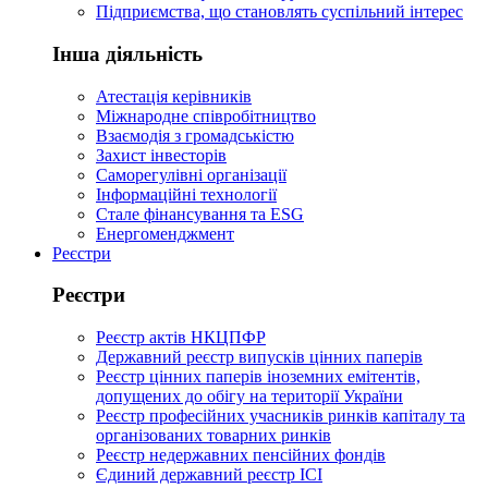
Підприємства, що становлять суспільний інтерес
Інша діяльність
Атестація керівників
Міжнародне співробітництво
Взаємодія з громадськістю
Захист інвесторів
Саморегулівні організації
Інформаційні технології
Стале фінансування та ESG
Енергоменджмент
Реєстри
Реєстри
Реєстр актів НКЦПФР
Державний реєстр випусків цінних паперів
Реєстр цінних паперів іноземних емітентів,
допущених до обігу на території України
Реєстр професійних учасників ринків капіталу та
організованих товарних ринків
Реєстр недержавних пенсійних фондів
Єдиний державний реєстр ІСІ