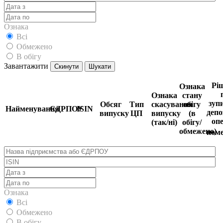
Ознака
Всі
Обмежено
В обігу
Завантажити
Скинути
Шукати
Рі
Ознака
Ознака
стану
зуп
Обсяг
Тип
скасування
обігу
Найменування
ЄДРПОУ
ISIN
депо
випуску
ЦП
випуску
(в
оп
(так/ні)
обігу/
обмежено)
ном
Ознака
Всі
Обмежено
В обігу