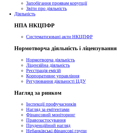
Запобігання проявам корупції
Звіти про діяльність
Діяльність
НПА НКЦПФР
Систематизовані акти НКЦПФР
Нормотворча діяльність і ліцензування
Нормотворча діяльність
Ліцензійна діяльність
Реєстрація емісій
Корпоративне управління
Регулювання діяльності ЦДУ
Нагляд за ринком
Інспекції профучасників
Нагляд за емітентами
Фінансовий моніторинг
Правозастосування
Пруденційний нагляд
Небанківські фінансові групи