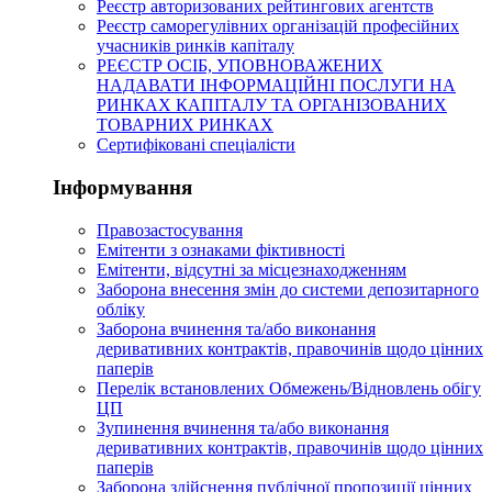
Реєстр авторизованих рейтингових агентств
Реєстр саморегулівних організацій професійних
учасників ринків капіталу
РЕЄСТР ОСІБ, УПОВНОВАЖЕНИХ
НАДАВАТИ ІНФОРМАЦІЙНІ ПОСЛУГИ НА
РИНКАХ КАПІТАЛУ ТА ОРГАНІЗОВАНИХ
ТОВАРНИХ РИНКАХ
Сертифіковані спеціалісти
Інформування
Правозастосування
Емітенти з ознаками фіктивності
Eмітенти, відсутні за місцезнаходженням
Заборона внесення змін до системи депозитарного
обліку
Заборона вчинення та/або виконання
деривативних контрактів, правочинів щодо цінних
паперів
Перелік встановлених Обмежень/Відновлень обігу
ЦП
Зупинення вчинення та/або виконання
деривативних контрактів, правочинів щодо цінних
паперів
Заборона здійснення публічної пропозиції цінних