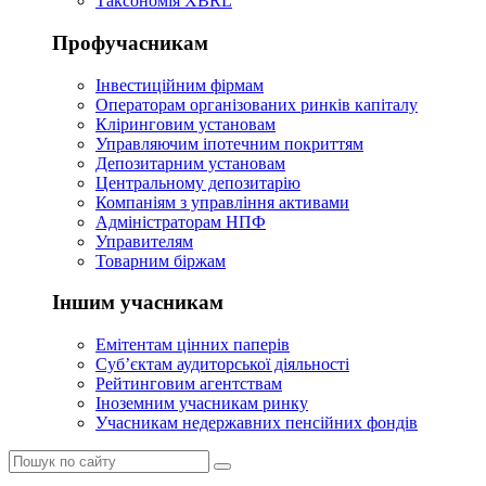
Таксономія XBRL
Профучасникам
Інвестиційним фірмам
Операторам організованих ринків капіталу
Кліринговим установам
Управляючим іпотечним покриттям
Депозитарним установам
Центральному депозитарію
Компаніям з управління активами
Адміністраторам НПФ
Управителям
Товарним біржам
Іншим учасникам
Емітентам цінних паперів
Суб’єктам аудиторської діяльності
Рейтинговим агентствам
Іноземним учасникам ринку
Учасникам недержавних пенсійних фондів