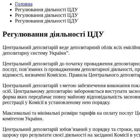
Головна
Регулювання діяльності ЦДУ
Регулювання діяльності ЦДУ
Регулювання діяльності ЦДУ
Регулювання діяльності ЦДУ
Центральний депозитарій веде депозитарний облік всіх емісійни
депозитарну систему України”.
Центральний депозитарій до початку провадження депозитарної
послуг, пов’язаних із провадженням депозитарної діяльності, п
відомості, визначені Комісією. Правила Центрального депозит
Центральний депозитарій з метою забезпечення виконання пок
осіб. Центральному депозитарію забороняється виступати засн
форма яких передбачає повну майнову відповідальність заснов
реєстрації у Комісії в установленому нею порядку.
Максимальні та мінімальні розміри тарифів на оплату послуг
комітетом України.
Центральний депозитарій зобов’язаний у порядку та строки, що 
щороку про результати своєї діяльності на засіданні Комісії в 