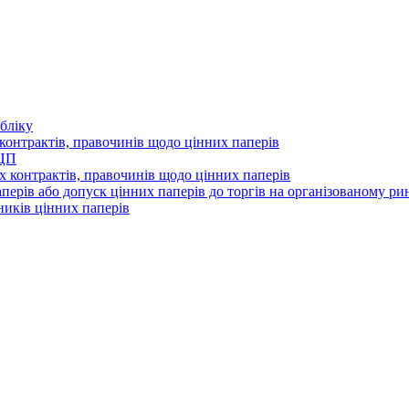
бліку
контрактів, правочинів щодо цінних паперів
 ЦП
 контрактів, правочинів щодо цінних паперів
перів або допуск цінних паперів до торгів на організованому ри
ників цінних паперів