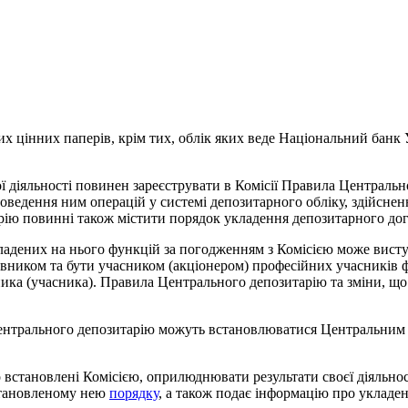
х цінних паперів, крім тих, облік яких веде Національний банк 
 діяльності повинен зареєструвати в Комісії Правила Центральн
роведення ним операцій у системі депозитарного обліку, здійсне
арію повинні також містити порядок укладення депозитарного до
ладених на нього функцій за погодженням з Комісією може вист
овником та бути учасником (акціонером) професійних учасників 
ника (учасника). Правила Центрального депозитарію та зміни, щ
 Центрального депозитарію можуть встановлюватися Центральним
встановлені Комісією, оприлюднювати результати своєї діяльност
установленому нею
порядку
, а також подає інформацію про укладе