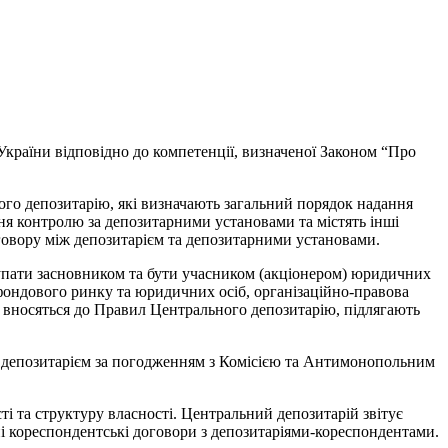
України відповідно до компетенції, визначеної Законом “Про
ого депозитарію, які визначають загальний порядок надання
ння контролю за депозитарними установами та містять інші
говору між депозитарієм та депозитарними установами.
упати засновником та бути учасником (акціонером) юридичних
фондового ринку та юридичних осіб, організаційно-правова
о вносяться до Правил Центрального депозитарію, підлягають
 депозитарієм за погодженням з Комісією та Антимонопольним
і та структуру власності. Центральний депозитарій звітує
ні кореспондентські договори з депозитаріями-кореспондентами.