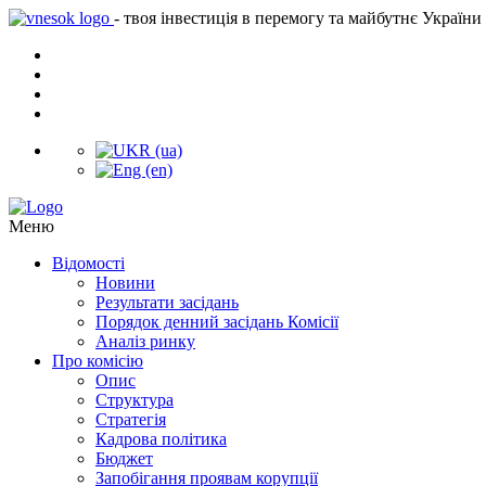
- твоя інвестиція в перемогу та майбутнє України
Меню
Відомості
Новини
Результати засідань
Порядок денний засідань Комісії
Аналіз ринку
Про комісію
Опис
Структура
Стратегія
Кадрова політика
Бюджет
Запобігання проявам корупції