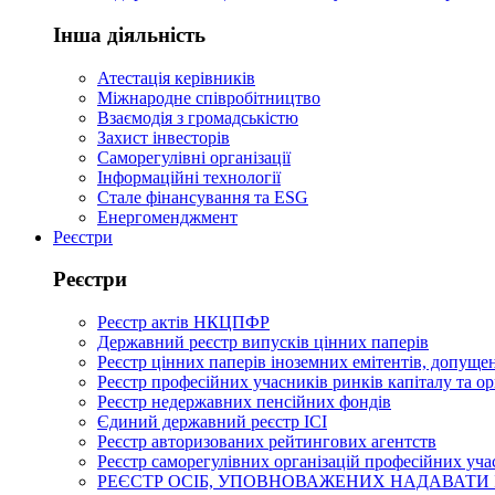
Інша діяльність
Атестація керівників
Міжнародне співробітництво
Взаємодія з громадськістю
Захист інвесторів
Саморегулівні організації
Інформаційні технології
Стале фінансування та ESG
Енергоменджмент
Реєстри
Реєстри
Реєстр актів НКЦПФР
Державний реєстр випусків цінних паперів
Реєстр цінних паперів іноземних емітентів, допущен
Реєстр професійних учасників ринків капіталу та о
Реєстр недержавних пенсійних фондів
Єдиний державний реєстр ІСІ
Реєстр авторизованих рейтингових агентств
Реєстр саморегулівних організацій професійних уча
РЕЄСТР ОСІБ, УПОВНОВАЖЕНИХ НАДАВАТИ 