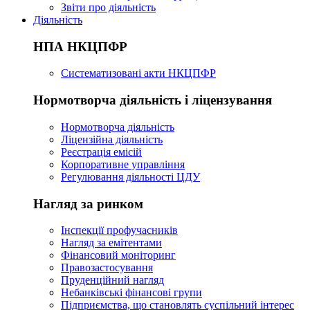
Звіти про діяльність
Діяльність
НПА НКЦПФР
Систематизовані акти НКЦПФР
Нормотворча діяльність і ліцензування
Нормотворча діяльність
Ліцензійна діяльність
Реєстрація емісій
Корпоративне управління
Регулювання діяльності ЦДУ
Нагляд за ринком
Інспекції профучасників
Нагляд за емітентами
Фінансовий моніторинг
Правозастосування
Пруденційний нагляд
Небанківські фінансові групи
Підприємства, що становлять суспільний інтерес