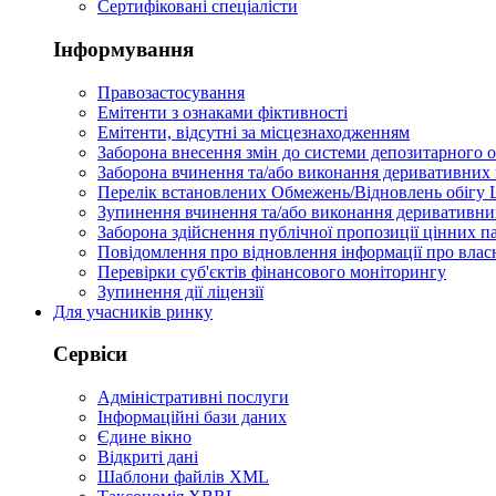
Сертифіковані спеціалісти
Інформування
Правозастосування
Емітенти з ознаками фіктивності
Eмітенти, відсутні за місцезнаходженням
Заборона внесення змін до системи депозитарного о
Заборона вчинення та/або виконання деривативних 
Перелік встановлених Обмежень/Відновлень обігу
Зупинення вчинення та/або виконання деривативних
Заборона здійснення публічної пропозиції цінних па
Повідомлення про відновлення інформації про влас
Перевірки суб'єктів фінансового моніторингу
Зупинення дії ліцензії
Для учасників ринку
Сервіси
Адміністративні послуги
Інформаційні бази даних
Єдине вікно
Відкриті дані
Шаблони файлів XML