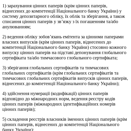
1) зарахування цінних паперів (крім цінних паперів,
віднесених до компетенції Національного банку України) у
систему депозитарного обліку, їх облік та зберігання, а також
списання цінних паперів у зв’язку з їх погашенням та/або
анулюванням;
2) ведення обліку зобов’язань емітента за цінними паперами
власних випусків (крім цінних паперів, віднесених до
компетенції Національного банку України) стосовно кожного
випуску цінних паперів на підставі депонування глобального
сертифіката та/або тимчасового глобального сертифіката;
3) зберігання глобальних сертифікатів та тимчасових
глобальних сертифікатів (крім глобальних сертифікатів та
тимчасових глобальних сертифікатів випусків цінних паперів,
віднесених до компетенції Національного банку України);
4) здійснення нумерації (кодифікації) цінних паперів
відповідно до міжнародних норм, ведення реєстру кодів
цінних паперів (міжнародних ідентифікаційних номерів
цінних паперів);
5) складення реєстрів власників іменних цінних паперів (крім
цінних паперів, віднесених до компетенції Національного
банку України);