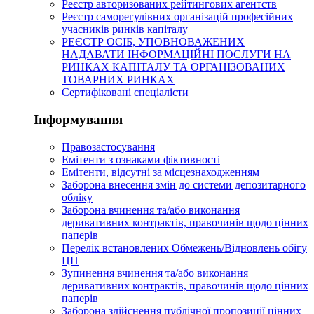
Реєстр авторизованих рейтингових агентств
Реєстр саморегулівних організацій професійних
учасників ринків капіталу
РЕЄСТР ОСІБ, УПОВНОВАЖЕНИХ
НАДАВАТИ ІНФОРМАЦІЙНІ ПОСЛУГИ НА
РИНКАХ КАПІТАЛУ ТА ОРГАНІЗОВАНИХ
ТОВАРНИХ РИНКАХ
Сертифіковані спеціалісти
Інформування
Правозастосування
Емітенти з ознаками фіктивності
Eмітенти, відсутні за місцезнаходженням
Заборона внесення змін до системи депозитарного
обліку
Заборона вчинення та/або виконання
деривативних контрактів, правочинів щодо цінних
паперів
Перелік встановлених Обмежень/Відновлень обігу
ЦП
Зупинення вчинення та/або виконання
деривативних контрактів, правочинів щодо цінних
паперів
Заборона здійснення публічної пропозиції цінних