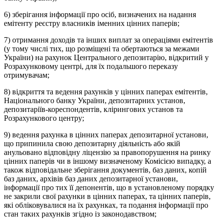
6) зберігання інформації про осіб, визначених на надання
емітенту реєстру власників іменних цінних паперів;
7) отримання доходів та інших виплат за операціями емітентів
(у тому числі тих, що розміщені та обертаються за межами
України) на рахунок Центрального депозитарію, відкритий у
Розрахунковому центрі, для їх подальшого переказу
отримувачам;
8) відкриття та ведення рахунків у цінних паперах емітентів,
Національного банку України, депозитарних установ,
депозитаріїв-кореспондентів, клірингових установ та
Розрахункового центру;
9) ведення рахунка в цінних паперах депозитарної установи,
що припинила свою депозитарну діяльність або якій
анульовано відповідну ліцензію за правопорушення на ринку
цінних паперів чи в іншому визначеному Комісією випадку, а
також відповідальне зберігання документів, баз даних, копій
баз даних, архівів баз даних депозитарної установи,
інформації про тих її депонентів, що в установленому порядку
не закрили свої рахунки в цінних паперах, та цінних паперів,
які обліковувалися на їх рахунках, та подання інформації про
стан таких рахунків згідно із законодавством;