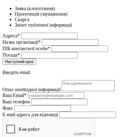
Заява (клопотання)
Пропозиція (зауваження)
Скарга
Запит публічної інформації
Адреса*
Назва організації*
ПІБ контактної особи*
Посада*
Наступний крок
Введіть email
Опис необхідної інформації
Ваш Email*
Ваш телефон
Факс
E-mail адреса для відповіді