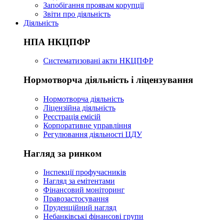
Запобігання проявам корупції
Звіти про діяльність
Діяльність
НПА НКЦПФР
Систематизовані акти НКЦПФР
Нормотворча діяльність і ліцензування
Нормотворча діяльність
Ліцензійна діяльність
Реєстрація емісій
Корпоративне управління
Регулювання діяльності ЦДУ
Нагляд за ринком
Інспекції профучасників
Нагляд за емітентами
Фінансовий моніторинг
Правозастосування
Пруденційний нагляд
Небанківські фінансові групи