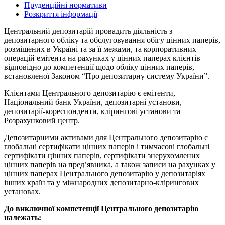
Пруденційні нормативи
Розкриття інформації
Центральний депозитарій провадить діяльність з
депозитарного обліку та обслуговування обігу цінних паперів,
розміщених в Україні та за її межами, та корпоративних
операцій емітента на рахунках у цінних паперах клієнтів
відповідно до компетенції щодо обліку цінних паперів,
встановленої Законом “Про депозитарну систему України”.
Клієнтами Центрального депозитарію є емітенти,
Національний банк України, депозитарні установи,
депозитарії-кореспонденти, клірингові установи та
Розрахунковий центр.
Депозитарними активами для Центрального депозитарію є
глобальні сертифікати цінних паперів і тимчасові глобальні
сертифікати цінних паперів, сертифікати знерухомлених
цінних паперів на пред’явника, а також записи на рахунках у
цінних паперах Центрального депозитарію у депозитаріях
інших країн та у міжнародних депозитарно-клірингових
установах.
До виключної компетенції Центрального депозитарію
належать: