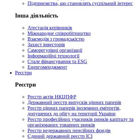
Підприємства, що становлять суспільний інтерес
Інша діяльність
Атестація керівників
Міжнародне співробітництво
Взаємодія з громадськістю
Захист інвесторів
Саморегулівні організації
Інформаційні технології
Стале фінансування та ESG
Енергоменджмент
Реєстри
Реєстри
Реєстр актів НКЦПФР
Державний реєстр випусків цінних паперів
Реєстр цінних паперів іноземних емітентів,
допущених до обігу на території України
Реєстр професійних учасників ринків капіталу та
організованих товарних ринків
Реєстр недержавних пенсійних фондів
Єдиний державний реєстр ІСІ