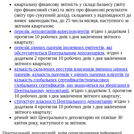
квартальну фінансову звітність у складі балансу (звіту
про фінансовий стан) та звіту про фінансові результати
(звіту про сукупний дохід), складених у відповідності до
вимог законодавства, до 25 числа місяця, наступного за
звітним кварталом;
перелік депозитаріїв-кореспондентів
згідно з додатком 1
протягом 10 робочих днів з дня закінчення звітного
кварталу;
перелік цінних паперів іноземних емітентів, які
обслуговуються Центральним депозитарієм
, згідно з
додатком 2 протягом 10 робочих днів з дня закінчення
звітного кварталу;
кількість складених реєстрів власників іменних цінних
паперів, кількість рахунків у цінних паперах клієнтів та
кількість глобальних сертифікатів/тимчасових
глобальних сертифікатів, що знаходяться на зберіганні в
Центральному депозитарії
, згідно з додатком 3, протягом
10 робочих днів з дня закінчення звітного кварталу;
структуру власності Центрального депозитарію
згідно з
додатком 4 протягом 10 робочих днів з дня закінчення
звітного кварталу;
річний звіт Центрального депозитарію не пізніше 30
квітня року, наступного за звітним.
Центральний депозитарій, крім оприлюднення інформації