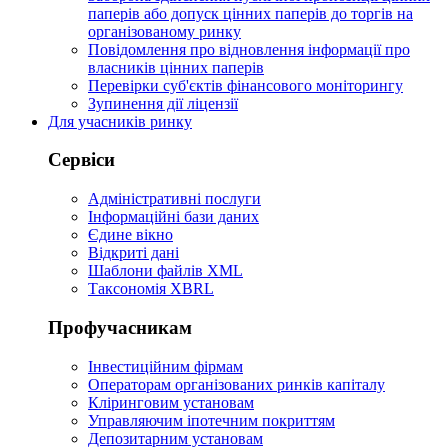
паперів або допуск цінних паперів до торгів на
організованому ринку
Повідомлення про відновлення інформації про
власників цінних паперів
Перевірки суб'єктів фінансового моніторингу
Зупинення дії ліцензії
Для учасників ринку
Сервіси
Адміністративні послуги
Інформаційні бази даних
Єдине вікно
Відкриті дані
Шаблони файлів XML
Таксономія XBRL
Профучасникам
Інвестиційним фірмам
Операторам організованих ринків капіталу
Кліринговим установам
Управляючим іпотечним покриттям
Депозитарним установам