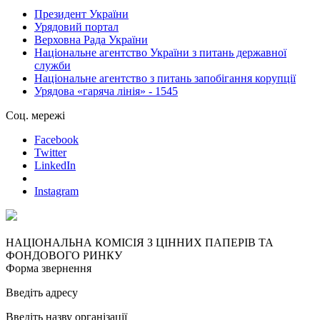
Президент України
Урядовий портал
Верховна Рада України
Національне агентство України з питань державної
служби
Національне агентство з питань запобігання корупції
Урядова «гаряча лінія» - 1545
Соц. мережі
Facebook
Twitter
LinkedIn
Instagram
НАЦІОНАЛЬНА КОМІСІЯ З ЦІННИХ ПАПЕРІВ ТА
ФОНДОВОГО РИНКУ
Форма звернення
Введіть адресу
Введіть назву організації