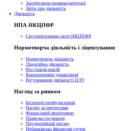
Запобігання проявам корупції
Звіти про діяльність
Діяльність
НПА НКЦПФР
Систематизовані акти НКЦПФР
Нормотворча діяльність і ліцензування
Нормотворча діяльність
Ліцензійна діяльність
Реєстрація емісій
Корпоративне управління
Регулювання діяльності ЦДУ
Нагляд за ринком
Інспекції профучасників
Нагляд за емітентами
Фінансовий моніторинг
Правозастосування
Пруденційний нагляд
Небанківські фінансові групи