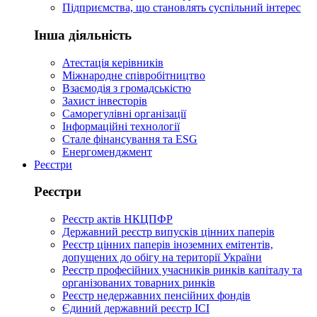
Підприємства, що становлять суспільний інтерес
Інша діяльність
Атестація керівників
Міжнародне співробітництво
Взаємодія з громадськістю
Захист інвесторів
Саморегулівні організації
Інформаційні технології
Стале фінансування та ESG
Енергоменджмент
Реєстри
Реєстри
Реєстр актів НКЦПФР
Державний реєстр випусків цінних паперів
Реєстр цінних паперів іноземних емітентів,
допущених до обігу на території України
Реєстр професійних учасників ринків капіталу та
організованих товарних ринків
Реєстр недержавних пенсійних фондів
Єдиний державний реєстр ІСІ