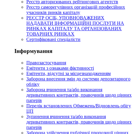
Реєстр авторизованих рейтингових агентств
Реєстр саморегулівних організацій професійних
учасників ринків капіталу
РЕЄСТР ОСІБ, УПОВНОВАЖЕНИХ
НАДАВАТИ ІНФОРМАЦІЙНІ ПОСЛУГИ НА
РИНКАХ КАПІТАЛУ ТА ОРГАНІЗОВАНИХ
ТОВАРНИХ РИНКАХ
Сертифіковані спеціалісти
Інформування
Правозастосування
Емітенти з ознаками фіктивності
Eмітенти, відсутні за місцезнаходженням
Заборона внесення змін до системи депозитарного
обліку
Заборона вчинення та/або виконання
деривативних контрактів, правочинів щодо цінних
паперів
Перелік встановлених Обмежень/Відновлень обігу
ЦП
Зупинення вчинення та/або виконання
деривативних контрактів, правочинів щодо цінних
паперів
Заборона здійснення публічної пропозиції цінних