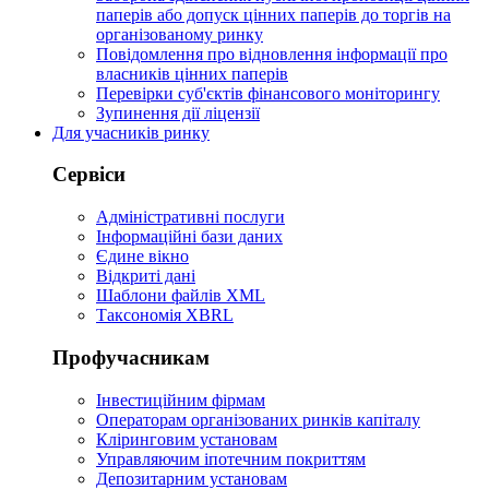
паперів або допуск цінних паперів до торгів на
організованому ринку
Повідомлення про відновлення інформації про
власників цінних паперів
Перевірки суб'єктів фінансового моніторингу
Зупинення дії ліцензії
Для учасників ринку
Сервіси
Адміністративні послуги
Інформаційні бази даних
Єдине вікно
Відкриті дані
Шаблони файлів XML
Таксономія XBRL
Профучасникам
Інвестиційним фірмам
Операторам організованих ринків капіталу
Кліринговим установам
Управляючим іпотечним покриттям
Депозитарним установам