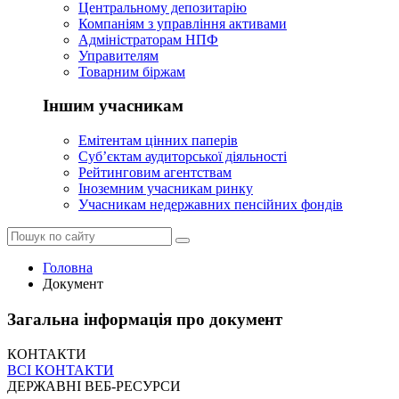
Центральному депозитарію
Компаніям з управління активами
Адміністраторам НПФ
Управителям
Товарним біржам
Іншим учасникам
Емітентам цінних паперів
Суб’єктам аудиторської діяльності
Рейтинговим агентствам
Іноземним учасникам ринку
Учасникам недержавних пенсійних фондів
Головна
Документ
Загальна інформація про документ
КОНТАКТИ
ВСІ КОНТАКТИ
ДЕРЖАВНІ ВЕБ-РЕСУРСИ