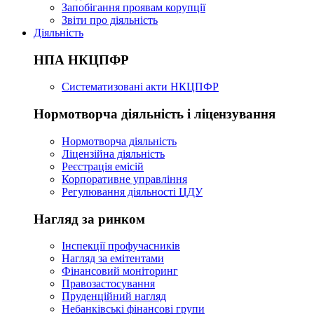
Запобігання проявам корупції
Звіти про діяльність
Діяльність
НПА НКЦПФР
Систематизовані акти НКЦПФР
Нормотворча діяльність і ліцензування
Нормотворча діяльність
Ліцензійна діяльність
Реєстрація емісій
Корпоративне управління
Регулювання діяльності ЦДУ
Нагляд за ринком
Інспекції профучасників
Нагляд за емітентами
Фінансовий моніторинг
Правозастосування
Пруденційний нагляд
Небанківські фінансові групи