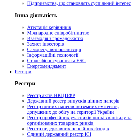
Підприємства, що становлять суспільний інтерес
Інша діяльність
Атестація керівників
Міжнародне співробітництво
Взаємодія з громадськістю
Захист інвесторів
Саморегулівні організації
Інформаційні технології
Стале фінансування та ESG
Енергоменджмент
Реєстри
Реєстри
Реєстр актів НКЦПФР
Державний реєстр випусків цінних паперів
Реєстр цінних паперів іноземних емітентів,
допущених до обігу на території України
Реєстр професійних учасників ринків капіталу та
організованих товарних ринків
Реєстр недержавних пенсійних фондів
Єдиний державний реєстр ІСІ