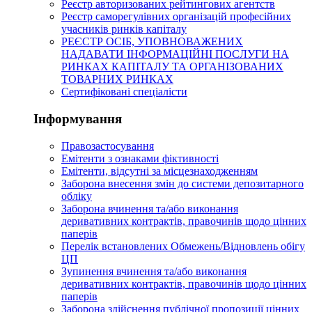
Реєстр авторизованих рейтингових агентств
Реєстр саморегулівних організацій професійних
учасників ринків капіталу
РЕЄСТР ОСІБ, УПОВНОВАЖЕНИХ
НАДАВАТИ ІНФОРМАЦІЙНІ ПОСЛУГИ НА
РИНКАХ КАПІТАЛУ ТА ОРГАНІЗОВАНИХ
ТОВАРНИХ РИНКАХ
Сертифіковані спеціалісти
Інформування
Правозастосування
Емітенти з ознаками фіктивності
Eмітенти, відсутні за місцезнаходженням
Заборона внесення змін до системи депозитарного
обліку
Заборона вчинення та/або виконання
деривативних контрактів, правочинів щодо цінних
паперів
Перелік встановлених Обмежень/Відновлень обігу
ЦП
Зупинення вчинення та/або виконання
деривативних контрактів, правочинів щодо цінних
паперів
Заборона здійснення публічної пропозиції цінних