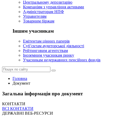
Центральному депозитарію
Компаніям з управління активами
Адміністраторам НПФ
Управителям
Товарним біржам
Іншим учасникам
Емітентам цінних паперів
Суб’єктам аудиторської діяльності
Рейтинговим агентствам
Іноземним учасникам ринку
Учасникам недержавних пенсійних фондів
Головна
Документ
Загальна інформація про документ
КОНТАКТИ
ВСІ КОНТАКТИ
ДЕРЖАВНІ ВЕБ-РЕСУРСИ