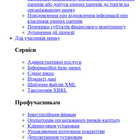
паперів або допуск цінних паперів до торгів на
організованому ринку
Повідомлення про відновлення інформації про
власників цінних паперів
Перевірки суб'єктів фінансового моніторингу
Зупинення дії ліцензії
Для учасників ринку
Сервіси
Адміністративні послуги
Інформаційні бази даних
Єдине вікно
Відкриті дані
Шаблони файлів XML
Таксономія XBRL
Профучасникам
Інвестиційним фірмам
Операторам організованих ринків капіталу
Кліринговим установам
Управляючим іпотечним покриттям
Депозитарним установам