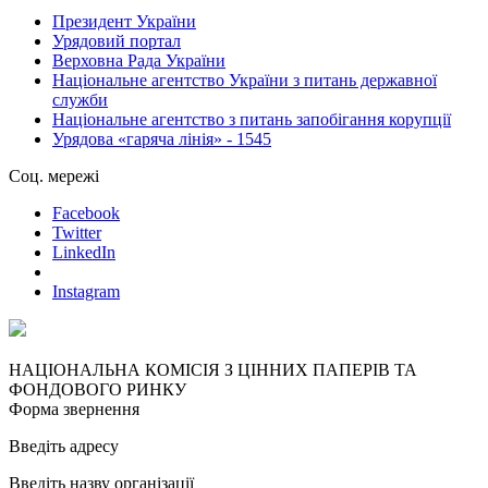
Президент України
Урядовий портал
Верховна Рада України
Національне агентство України з питань державної
служби
Національне агентство з питань запобігання корупції
Урядова «гаряча лінія» - 1545
Соц. мережі
Facebook
Twitter
LinkedIn
Instagram
НАЦІОНАЛЬНА КОМІСІЯ З ЦІННИХ ПАПЕРІВ ТА
ФОНДОВОГО РИНКУ
Форма звернення
Введіть адресу
Введіть назву організації