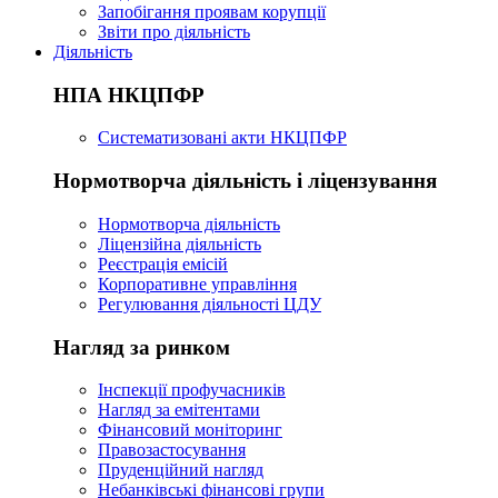
Запобігання проявам корупції
Звіти про діяльність
Діяльність
НПА НКЦПФР
Систематизовані акти НКЦПФР
Нормотворча діяльність і ліцензування
Нормотворча діяльність
Ліцензійна діяльність
Реєстрація емісій
Корпоративне управління
Регулювання діяльності ЦДУ
Нагляд за ринком
Інспекції профучасників
Нагляд за емітентами
Фінансовий моніторинг
Правозастосування
Пруденційний нагляд
Небанківські фінансові групи