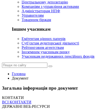
Центральному депозитарію
Компаніям з управління активами
Адміністраторам НПФ
Управителям
Товарним біржам
Іншим учасникам
Емітентам цінних паперів
Суб’єктам аудиторської діяльності
Рейтинговим агентствам
Іноземним учасникам ринку
Учасникам недержавних пенсійних фондів
Головна
Документ
Загальна інформація про документ
КОНТАКТИ
ВСІ КОНТАКТИ
ДЕРЖАВНІ ВЕБ-РЕСУРСИ