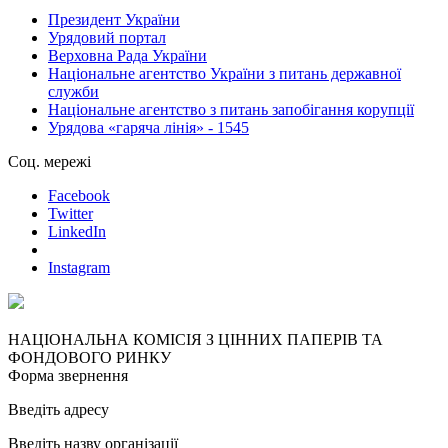
Президент України
Урядовий портал
Верховна Рада України
Національне агентство України з питань державної
служби
Національне агентство з питань запобігання корупції
Урядова «гаряча лінія» - 1545
Соц. мережі
Facebook
Twitter
LinkedIn
Instagram
НАЦІОНАЛЬНА КОМІСІЯ З ЦІННИХ ПАПЕРІВ ТА
ФОНДОВОГО РИНКУ
Форма звернення
Введіть адресу
Введіть назву організації