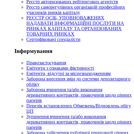
Реєстр авторизованих рейтингових агентств
Реєстр саморегулівних організацій професійних
учасників ринків капіталу
РЕЄСТР ОСІБ, УПОВНОВАЖЕНИХ
НАДАВАТИ ІНФОРМАЦІЙНІ ПОСЛУГИ НА
РИНКАХ КАПІТАЛУ ТА ОРГАНІЗОВАНИХ
ТОВАРНИХ РИНКАХ
Сертифіковані спеціалісти
Інформування
Правозастосування
Емітенти з ознаками фіктивності
Eмітенти, відсутні за місцезнаходженням
Заборона внесення змін до системи депозитарного
обліку
Заборона вчинення та/або виконання
деривативних контрактів, правочинів щодо цінних
паперів
Перелік встановлених Обмежень/Відновлень обігу
ЦП
Зупинення вчинення та/або виконання
деривативних контрактів, правочинів щодо цінних
паперів
Заборона здійснення публічної пропозиції цінних