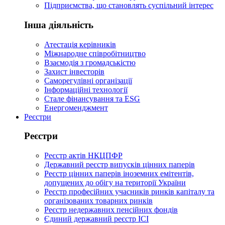
Підприємства, що становлять суспільний інтерес
Інша діяльність
Атестація керівників
Міжнародне співробітництво
Взаємодія з громадськістю
Захист інвесторів
Саморегулівні організації
Інформаційні технології
Стале фінансування та ESG
Енергоменджмент
Реєстри
Реєстри
Реєстр актів НКЦПФР
Державний реєстр випусків цінних паперів
Реєстр цінних паперів іноземних емітентів,
допущених до обігу на території України
Реєстр професійних учасників ринків капіталу та
організованих товарних ринків
Реєстр недержавних пенсійних фондів
Єдиний державний реєстр ІСІ