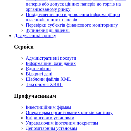
паперів або допуск цінних паперів до торгів на
організованому ринку
Повідомлення про відновлення інформації про
власників цінних паперів
Перевірки суб'єктів фінансового моніторингу
Зупинення дії ліцензії
Для учасників ринку
Сервіси
Адміністративні послуги
Інформаційні бази даних
Єдине вікно
Відкриті дані
Шаблони файлів XML
Таксономія XBRL
Профучасникам
Інвестиційним фірмам
Операторам організованих ринків капіталу
Кліринговим установам
Управляючим іпотечним покриттям
Депозитарним установам