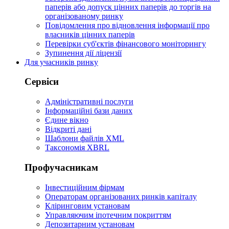
паперів або допуск цінних паперів до торгів на
організованому ринку
Повідомлення про відновлення інформації про
власників цінних паперів
Перевірки суб'єктів фінансового моніторингу
Зупинення дії ліцензії
Для учасників ринку
Сервіси
Адміністративні послуги
Інформаційні бази даних
Єдине вікно
Відкриті дані
Шаблони файлів XML
Таксономія XBRL
Профучасникам
Інвестиційним фірмам
Операторам організованих ринків капіталу
Кліринговим установам
Управляючим іпотечним покриттям
Депозитарним установам