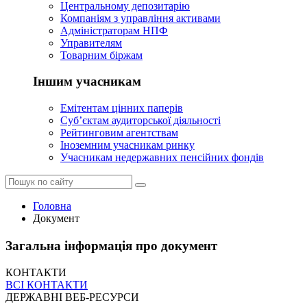
Центральному депозитарію
Компаніям з управління активами
Адміністраторам НПФ
Управителям
Товарним біржам
Іншим учасникам
Емітентам цінних паперів
Суб’єктам аудиторської діяльності
Рейтинговим агентствам
Іноземним учасникам ринку
Учасникам недержавних пенсійних фондів
Головна
Документ
Загальна інформація про документ
КОНТАКТИ
ВСІ КОНТАКТИ
ДЕРЖАВНІ ВЕБ-РЕСУРСИ