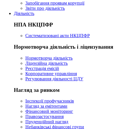
Запобігання проявам корупції
Звіти про діяльність
Діяльність
НПА НКЦПФР
Систематизовані акти НКЦПФР
Нормотворча діяльність і ліцензування
Нормотворча діяльність
Ліцензійна діяльність
Реєстрація емісій
Корпоративне управління
Регулювання діяльності ЦДУ
Нагляд за ринком
Інспекції профучасників
Нагляд за емітентами
Фінансовий моніторинг
Правозастосування
Пруденційний нагляд
Небанківські фінансові групи