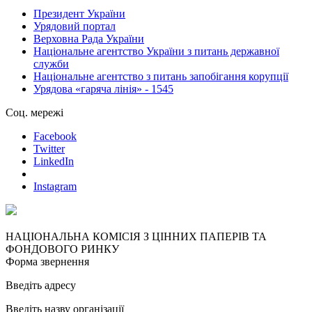
Президент України
Урядовий портал
Верховна Рада України
Національне агентство України з питань державної
служби
Національне агентство з питань запобігання корупції
Урядова «гаряча лінія» - 1545
Соц. мережі
Facebook
Twitter
LinkedIn
Instagram
НАЦІОНАЛЬНА КОМІСІЯ З ЦІННИХ ПАПЕРІВ ТА
ФОНДОВОГО РИНКУ
Форма звернення
Введіть адресу
Введіть назву організації