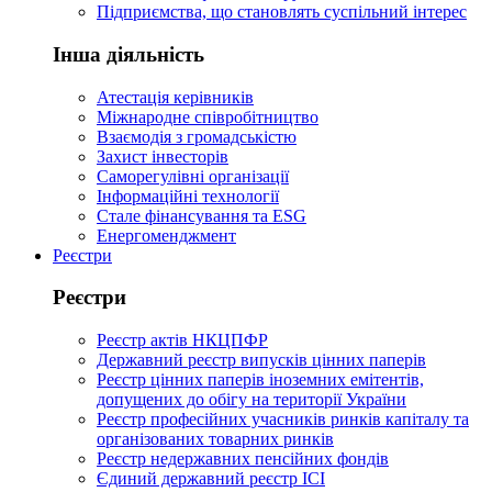
Підприємства, що становлять суспільний інтерес
Інша діяльність
Атестація керівників
Міжнародне співробітництво
Взаємодія з громадськістю
Захист інвесторів
Саморегулівні організації
Інформаційні технології
Стале фінансування та ESG
Енергоменджмент
Реєстри
Реєстри
Реєстр актів НКЦПФР
Державний реєстр випусків цінних паперів
Реєстр цінних паперів іноземних емітентів,
допущених до обігу на території України
Реєстр професійних учасників ринків капіталу та
організованих товарних ринків
Реєстр недержавних пенсійних фондів
Єдиний державний реєстр ІСІ