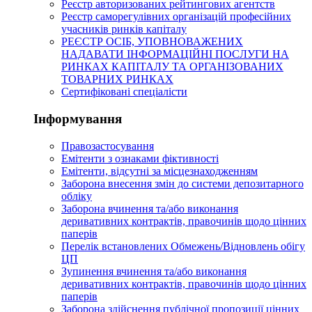
Реєстр авторизованих рейтингових агентств
Реєстр саморегулівних організацій професійних
учасників ринків капіталу
РЕЄСТР ОСІБ, УПОВНОВАЖЕНИХ
НАДАВАТИ ІНФОРМАЦІЙНІ ПОСЛУГИ НА
РИНКАХ КАПІТАЛУ ТА ОРГАНІЗОВАНИХ
ТОВАРНИХ РИНКАХ
Сертифіковані спеціалісти
Інформування
Правозастосування
Емітенти з ознаками фіктивності
Eмітенти, відсутні за місцезнаходженням
Заборона внесення змін до системи депозитарного
обліку
Заборона вчинення та/або виконання
деривативних контрактів, правочинів щодо цінних
паперів
Перелік встановлених Обмежень/Відновлень обігу
ЦП
Зупинення вчинення та/або виконання
деривативних контрактів, правочинів щодо цінних
паперів
Заборона здійснення публічної пропозиції цінних