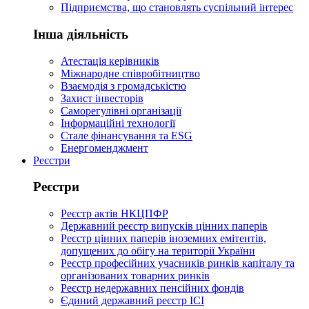
Підприємства, що становлять суспільний інтерес
Інша діяльність
Атестація керівників
Міжнародне співробітництво
Взаємодія з громадськістю
Захист інвесторів
Саморегулівні організації
Інформаційні технології
Стале фінансування та ESG
Енергоменджмент
Реєстри
Реєстри
Реєстр актів НКЦПФР
Державний реєстр випусків цінних паперів
Реєстр цінних паперів іноземних емітентів,
допущених до обігу на території України
Реєстр професійних учасників ринків капіталу та
організованих товарних ринків
Реєстр недержавних пенсійних фондів
Єдиний державний реєстр ІСІ