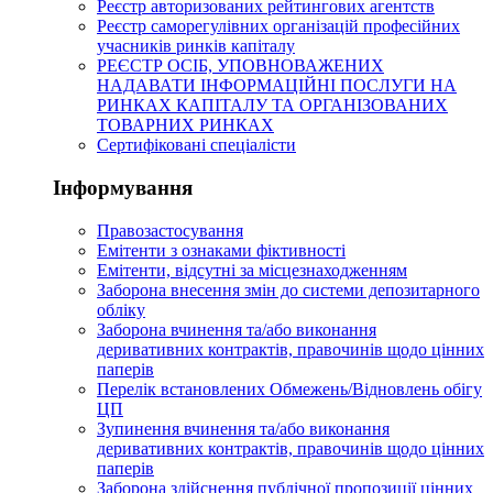
Реєстр авторизованих рейтингових агентств
Реєстр саморегулівних організацій професійних
учасників ринків капіталу
РЕЄСТР ОСІБ, УПОВНОВАЖЕНИХ
НАДАВАТИ ІНФОРМАЦІЙНІ ПОСЛУГИ НА
РИНКАХ КАПІТАЛУ ТА ОРГАНІЗОВАНИХ
ТОВАРНИХ РИНКАХ
Сертифіковані спеціалісти
Інформування
Правозастосування
Емітенти з ознаками фіктивності
Eмітенти, відсутні за місцезнаходженням
Заборона внесення змін до системи депозитарного
обліку
Заборона вчинення та/або виконання
деривативних контрактів, правочинів щодо цінних
паперів
Перелік встановлених Обмежень/Відновлень обігу
ЦП
Зупинення вчинення та/або виконання
деривативних контрактів, правочинів щодо цінних
паперів
Заборона здійснення публічної пропозиції цінних