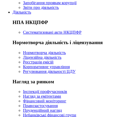
Запобігання проявам корупції
Звіти про діяльність
Діяльність
НПА НКЦПФР
Систематизовані акти НКЦПФР
Нормотворча діяльність і ліцензування
Нормотворча діяльність
Ліцензійна діяльність
Реєстрація емісій
Корпоративне управління
Регулювання діяльності ЦДУ
Нагляд за ринком
Інспекції профучасників
Нагляд за емітентами
Фінансовий моніторинг
Правозастосування
Пруденційний нагляд
Небанківські фінансові групи