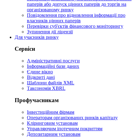
паперів або допуск цінних паперів до торгів на
організованому ринку
Повідомлення про відновлення інформації про
власників цінних паперів
Перевірки суб'єктів фінансового моніторингу
Зупинення дії ліцензії
Для учасників ринку
Сервіси
Адміністративні послуги
Інформаційні бази даних
Єдине вікно
Відкриті дані
Шаблони файлів XML
Таксономія XBRL
Профучасникам
Інвестиційним фірмам
Операторам організованих ринків капіталу
Кліринговим установам
Управляючим іпотечним покриттям
Депозитарним установам