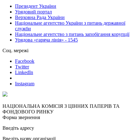
Президент України
Урядовий портал
Верховна Рада України
Національне агентство України з питань державної
служби
Національне агентство з питань запобігання корупції
Урядова «гаряча лінія» - 1545
Соц. мережі
Facebook
Twitter
LinkedIn
Instagram
НАЦІОНАЛЬНА КОМІСІЯ З ЦІННИХ ПАПЕРІВ ТА
ФОНДОВОГО РИНКУ
Форма звернення
Введіть адресу
Введіть назву організації