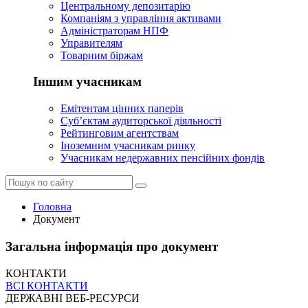
Центральному депозитарію
Компаніям з управління активами
Адміністраторам НПФ
Управителям
Товарним біржам
Іншим учасникам
Емітентам цінних паперів
Суб’єктам аудиторської діяльності
Рейтинговим агентствам
Іноземним учасникам ринку
Учасникам недержавних пенсійних фондів
Головна
Документ
Загальна інформація про документ
КОНТАКТИ
ВСІ КОНТАКТИ
ДЕРЖАВНІ ВЕБ-РЕСУРСИ