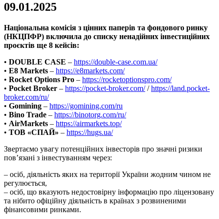
09.01.2025
Національна комісія з цінних паперів та фондового ринку
(НКЦПФР) включила до списку ненадійних інвестиційних
проєктів ще 8 кейсів:
•
DOUBLE CASE
–
https://double-case.com.ua/
•
E8 Markets
–
https://e8markets.com/
•
Rocket Options Pro
–
https://rocketoptionspro.com/
•
Pocket Broker
–
https://pocket-broker.com/
/
https://land.pocket-
broker.com/ru/
•
Gomining
–
https://gomining.com/ru
•
Bino Trade
–
https://binotorg.com/ru/
•
AirMarkets
–
https://airmarkets.top/
•
ТОВ «СПАЙ»
–
https://hugs.ua/
Звертаємо увагу потенційних інвесторів про значні ризики
пов’язані з інвестуванням через:
– осіб, діяльність яких на території України жодним чином не
регулюється,
– осіб, що вказують недостовірну інформацію про ліцензовану
та нібито офіційну діяльність в країнах з розвиненими
фінансовими ринками.