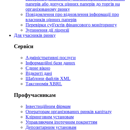
паперів або допуск цінних паперів до торгів на
організованому ринку
Повідомлення про відновлення інформації про
власників цінних паперів
Перевірки суб'єктів фінансового моніторингу
Зупинення дії ліцензії
Для учасників ринку
Сервіси
Адміністративні послуги
Інформаційні бази даних
Єдине вікно
Відкриті дані
Шаблони файлів XML
Таксономія XBRL
Профучасникам
Інвестиційним фірмам
Операторам організованих ринків капіталу
Кліринговим установам
Управляючим іпотечним покриттям
Депозитарним установам