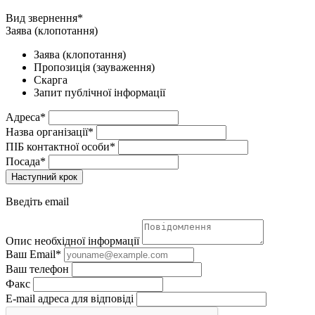
Вид звернення*
Заява (клопотання)
Заява (клопотання)
Пропозиція (зауваження)
Скарга
Запит публічної інформації
Адреса*
Назва організації*
ПІБ контактної особи*
Посада*
Наступний крок
Введіть email
Опис необхідної інформації
Ваш Email*
Ваш телефон
Факс
E-mail адреса для відповіді