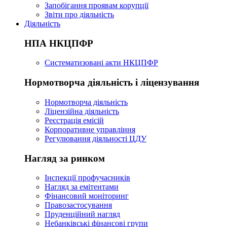
Запобігання проявам корупції
Звіти про діяльність
Діяльність
НПА НКЦПФР
Систематизовані акти НКЦПФР
Нормотворча діяльність і ліцензування
Нормотворча діяльність
Ліцензійна діяльність
Реєстрація емісій
Корпоративне управління
Регулювання діяльності ЦДУ
Нагляд за ринком
Інспекції профучасників
Нагляд за емітентами
Фінансовий моніторинг
Правозастосування
Пруденційний нагляд
Небанківські фінансові групи