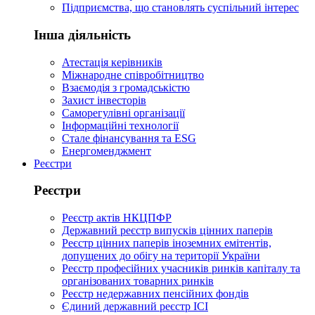
Підприємства, що становлять суспільний інтерес
Інша діяльність
Атестація керівників
Міжнародне співробітництво
Взаємодія з громадськістю
Захист інвесторів
Саморегулівні організації
Інформаційні технології
Стале фінансування та ESG
Енергоменджмент
Реєстри
Реєстри
Реєстр актів НКЦПФР
Державний реєстр випусків цінних паперів
Реєстр цінних паперів іноземних емітентів,
допущених до обігу на території України
Реєстр професійних учасників ринків капіталу та
організованих товарних ринків
Реєстр недержавних пенсійних фондів
Єдиний державний реєстр ІСІ