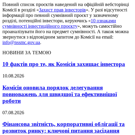
Повний список проєктів наведений на офіційній вебсторінці
Комісії в розділі «
Захист прав інвесторів
». У разі відсутності
інформації про певний сумнівний проєкт у зазначеному
розділі, потенційні інвестори, керуючись «
10 ознаками
сумнівності інвестиційного проєкту
», можуть самостійно
проаналізувати його на предмет сумнівності. А також можна
звернутися з відповідним запитом до Комісії на еmail:
info@nssmc.gov.ua
.
НОВИНИ ЗА ТЕМОЮ
10 фактів про те, як Комісія захищає інвестора
10.08.2026
Комісія оновила порядок делегування
повноважень для швидшої та ефективнішої
роботи
07.08.2026
Фінансова звітність, корпоративні облігації та
розвиток ринку: ключові питання засідання