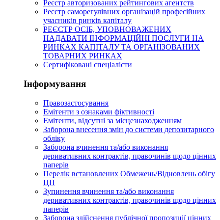
Реєстр авторизованих рейтингових агентств
Реєстр саморегулівних організацій професійних
учасників ринків капіталу
РЕЄСТР ОСІБ, УПОВНОВАЖЕНИХ
НАДАВАТИ ІНФОРМАЦІЙНІ ПОСЛУГИ НА
РИНКАХ КАПІТАЛУ ТА ОРГАНІЗОВАНИХ
ТОВАРНИХ РИНКАХ
Сертифіковані спеціалісти
Інформування
Правозастосування
Емітенти з ознаками фіктивності
Eмітенти, відсутні за місцезнаходженням
Заборона внесення змін до системи депозитарного
обліку
Заборона вчинення та/або виконання
деривативних контрактів, правочинів щодо цінних
паперів
Перелік встановлених Обмежень/Відновлень обігу
ЦП
Зупинення вчинення та/або виконання
деривативних контрактів, правочинів щодо цінних
паперів
Заборона здійснення публічної пропозиції цінних