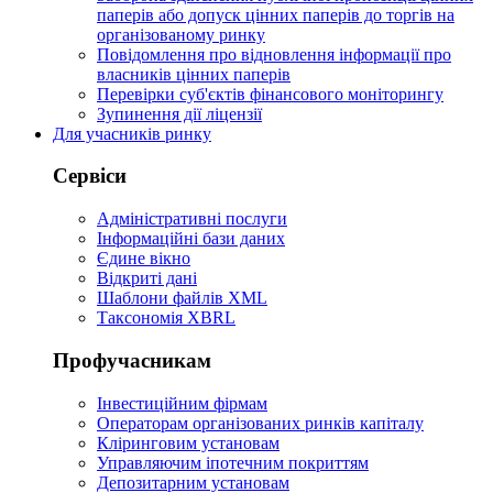
паперів або допуск цінних паперів до торгів на
організованому ринку
Повідомлення про відновлення інформації про
власників цінних паперів
Перевірки суб'єктів фінансового моніторингу
Зупинення дії ліцензії
Для учасників ринку
Сервіси
Адміністративні послуги
Інформаційні бази даних
Єдине вікно
Відкриті дані
Шаблони файлів XML
Таксономія XBRL
Профучасникам
Інвестиційним фірмам
Операторам організованих ринків капіталу
Кліринговим установам
Управляючим іпотечним покриттям
Депозитарним установам