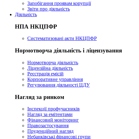
Запобігання проявам корупції
Звіти про діяльність
Діяльність
НПА НКЦПФР
Систематизовані акти НКЦПФР
Нормотворча діяльність і ліцензування
Нормотворча діяльність
Ліцензійна діяльність
Реєстрація емісій
Корпоративне управління
Регулювання діяльності ЦДУ
Нагляд за ринком
Інспекції профучасників
Нагляд за емітентами
Фінансовий моніторинг
Правозастосування
Пруденційний нагляд
Небанківські фінансові групи