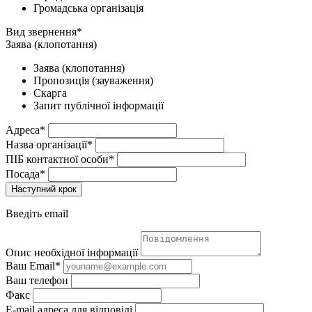
Громадська організація
Вид звернення*
Заява (клопотання)
Заява (клопотання)
Пропозиція (зауваження)
Скарга
Запит публічної інформації
Адреса*
Назва організації*
ПІБ контактної особи*
Посада*
Наступний крок
Введіть email
Опис необхідної інформації
Ваш Email*
Ваш телефон
Факс
E-mail адреса для відповіді