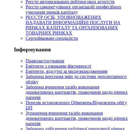
Реєстр авторизованих рейтингових агентств
Реєстр саморегулівних організацій професійних
учасників ринків капіталу
РЕЄСТР ОСІБ, УПОВНОВАЖЕНИХ
НАДАВАТИ ІНФОРМАЦІЙНІ ПОСЛУГИ НА
РИНКАХ КАПІТАЛУ ТА ОРГАНІЗОВАНИХ
ТОВАРНИХ РИНКАХ
Сертифіковані спеціалісти
Інформування
Правозастосування
Емітенти з ознаками фіктивності
Eмітенти, відсутні за місцезнаходженням
Заборона внесення змін до системи депозитарного
обліку
Заборона вчинення та/або виконання
деривативних контрактів, правочинів щодо цінних
паперів
Перелік встановлених Обмежень/Відновлень обігу
ЦП
Зупинення вчинення та/або виконання
деривативних контрактів, правочинів щодо цінних
паперів
Заборона здійснення публічної пропозиції цінних