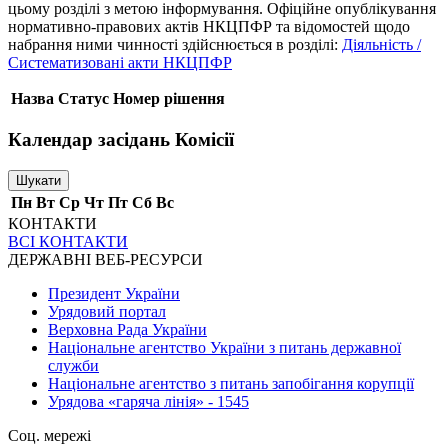
цьому розділі з метою інформування. Офіційне опублікування
нормативно-правових актів НКЦПФР та відомостей щодо
набрання ними чинності здійснюється в розділі:
Діяльність /
Систематизовані акти НКЦПФР
Назва
Статус
Номер рішення
Календар засідань Комісії
Шукати
Пн
Вт
Ср
Чт
Пт
Сб
Вс
КОНТАКТИ
ВСІ КОНТАКТИ
ДЕРЖАВНІ ВЕБ-РЕСУРСИ
Президент України
Урядовий портал
Верховна Рада України
Національне агентство України з питань державної
служби
Національне агентство з питань запобігання корупції
Урядова «гаряча лінія» - 1545
Соц. мережі