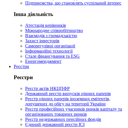
Підприємства, що становлять суспільний інтерес
Інша діяльність
Атестація керівників
Міжнародне співробітництво
Взаємодія з громадськістю
Захист інвесторів
Саморегулівні організації
Інформаційні технології
Стале фінансування та ESG
Енергоменджмент
Реєстри
Реєстри
Реєстр актів НКЦПФР
Державний реєстр випусків цінних паперів
Реєстр цінних паперів іноземних емітентів,
допущених до обігу на території України
Реєстр професійних учасників ринків капіталу та
організованих товарних ринків
Реєстр недержавних пенсійних фондів
Єдиний державний реєстр ІСІ