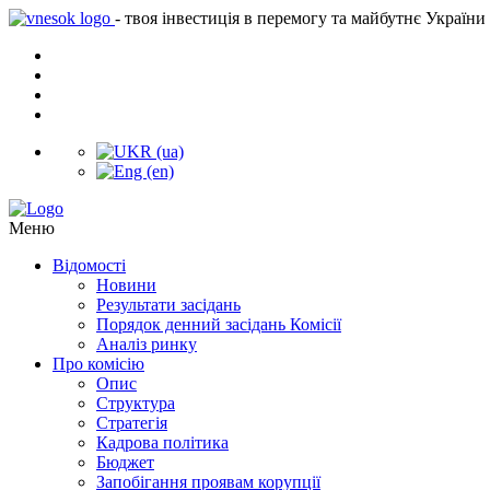
- твоя інвестиція в перемогу та майбутнє України
Меню
Відомості
Новини
Результати засідань
Порядок денний засідань Комісії
Аналіз ринку
Про комісію
Опис
Структура
Стратегія
Кадрова політика
Бюджет
Запобігання проявам корупції