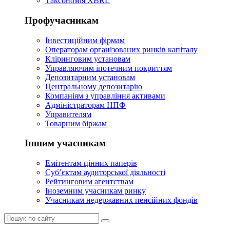
Таксономія XBRL
Профучасникам
Інвестиційним фірмам
Операторам організованих ринків капіталу
Кліринговим установам
Управляючим іпотечним покриттям
Депозитарним установам
Центральному депозитарію
Компаніям з управління активами
Адміністраторам НПФ
Управителям
Товарним біржам
Іншим учасникам
Емітентам цінних паперів
Суб’єктам аудиторської діяльності
Рейтинговим агентствам
Іноземним учасникам ринку
Учасникам недержавних пенсійних фондів