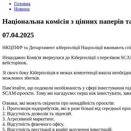
Головна
Новина
Національна комісія з цінних паперів т
07.04.2025
НКЦПФР та Департамент кіберполіції Нацполіції вживають спіль
Нещодавно Комісія звернулася до Кіберполіції з переліком SCA
вебсторінок.
Зі свого боку Кіберполіція в межах компетенції вжила необхідн
можливих збитків.
Пам’ятайте, що подеколи необізнаність у сфері інвестування 
SCAM-проєкти. Тому ми нагадуємо: перш ніж інвестувати, завж
Ознаки, які можуть свідчити про ненадійність проєктів:
1. Пропозиція надприбутків, які в рази більші від середньої про
2. Відсутність дозволів та ліцензій.
3. Агресивний маркетинг.
4. Відсутність фізичного офісу.
5. Відсутність реєстрації в країні залучення інвестицій.