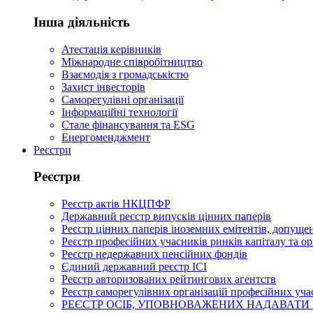
Інша діяльність
Атестація керівників
Міжнародне співробітництво
Взаємодія з громадськістю
Захист інвесторів
Саморегулівні організації
Інформаційні технології
Стале фінансування та ESG
Енергоменджмент
Реєстри
Реєстри
Реєстр актів НКЦПФР
Державний реєстр випусків цінних паперів
Реєстр цінних паперів іноземних емітентів, допущен
Реєстр професійних учасників ринків капіталу та о
Реєстр недержавних пенсійних фондів
Єдиний державний реєстр ІСІ
Реєстр авторизованих рейтингових агентств
Реєстр саморегулівних організацій професійних уча
РЕЄСТР ОСІБ, УПОВНОВАЖЕНИХ НАДАВАТИ 