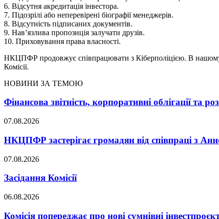
6. Відсутня акредитація інвестора.
7. Підозрілі або неперевірені біографії менеджерів.
8. Відсутність підписаних документів.
9. Нав’язлива пропозиція залучати друзів.
10. Приховування права власності.
НКЦПФР продовжує співпрацювати з Кіберполіцією. В нашо
Комісії.
НОВИНИ ЗА ТЕМОЮ
Фінансова звітність, корпоративні облігації та р
07.08.2026
НКЦПФР застерігає громадян від співпраці з
07.08.2026
Засідання Комісії
06.08.2026
Комісія попереджає про нові сумнівні інвестпроєкт