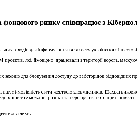
а фондового ринку співпрацює з Кіберпол
них заходів для інформування та захисту українських інвесторі
M-проєктів, які, ймовірно, працювали з території ворога, маску
их заходів для блокування доступу до вебсторінок відповідних пр
підвищує ймовірність стати жертвою зловмисників. Шахраї викор
ди оцінюйте можливі ризики та перевіряйте потенційні інвестп
центної ставки.