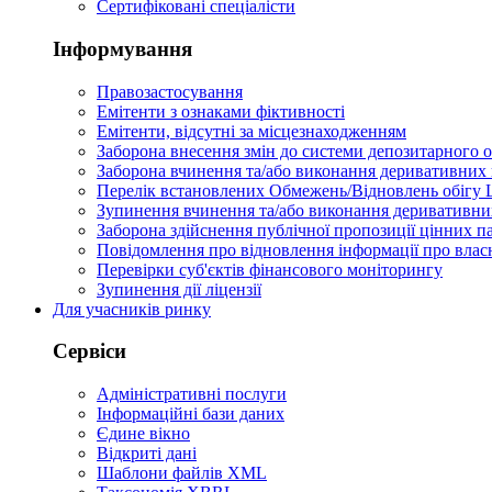
Сертифіковані спеціалісти
Інформування
Правозастосування
Емітенти з ознаками фіктивності
Eмітенти, відсутні за місцезнаходженням
Заборона внесення змін до системи депозитарного о
Заборона вчинення та/або виконання деривативних 
Перелік встановлених Обмежень/Відновлень обігу
Зупинення вчинення та/або виконання деривативних
Заборона здійснення публічної пропозиції цінних па
Повідомлення про відновлення інформації про влас
Перевірки суб'єктів фінансового моніторингу
Зупинення дії ліцензії
Для учасників ринку
Сервіси
Адміністративні послуги
Інформаційні бази даних
Єдине вікно
Відкриті дані
Шаблони файлів XML