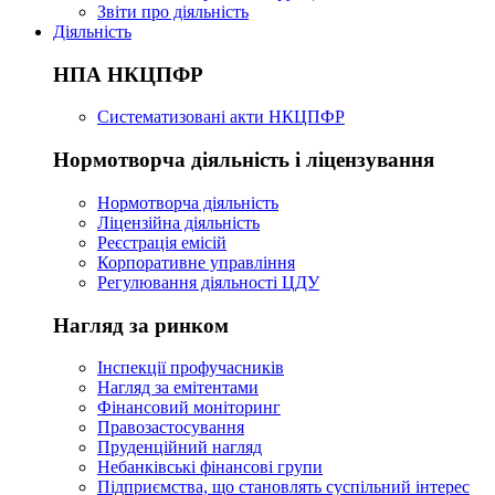
Звіти про діяльність
Діяльність
НПА НКЦПФР
Систематизовані акти НКЦПФР
Нормотворча діяльність і ліцензування
Нормотворча діяльність
Ліцензійна діяльність
Реєстрація емісій
Корпоративне управління
Регулювання діяльності ЦДУ
Нагляд за ринком
Інспекції профучасників
Нагляд за емітентами
Фінансовий моніторинг
Правозастосування
Пруденційний нагляд
Небанківські фінансові групи
Підприємства, що становлять суспільний інтерес