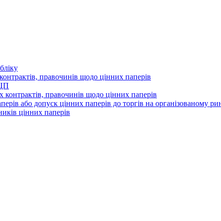
бліку
контрактів, правочинів щодо цінних паперів
 ЦП
 контрактів, правочинів щодо цінних паперів
перів або допуск цінних паперів до торгів на організованому ри
ників цінних паперів