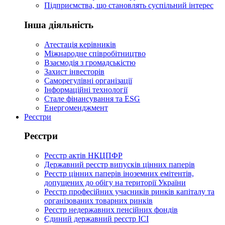
Підприємства, що становлять суспільний інтерес
Інша діяльність
Атестація керівників
Міжнародне співробітництво
Взаємодія з громадськістю
Захист інвесторів
Саморегулівні організації
Інформаційні технології
Стале фінансування та ESG
Енергоменджмент
Реєстри
Реєстри
Реєстр актів НКЦПФР
Державний реєстр випусків цінних паперів
Реєстр цінних паперів іноземних емітентів,
допущених до обігу на території України
Реєстр професійних учасників ринків капіталу та
організованих товарних ринків
Реєстр недержавних пенсійних фондів
Єдиний державний реєстр ІСІ