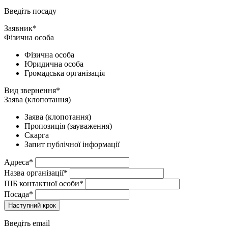
Введіть посаду
Заявник*
Фізична особа
Фізична особа
Юридична особа
Громадська організація
Вид звернення*
Заява (клопотання)
Заява (клопотання)
Пропозиція (зауваження)
Скарга
Запит публічної інформації
Адреса*
Назва організації*
ПІБ контактної особи*
Посада*
Наступний крок
Введіть email