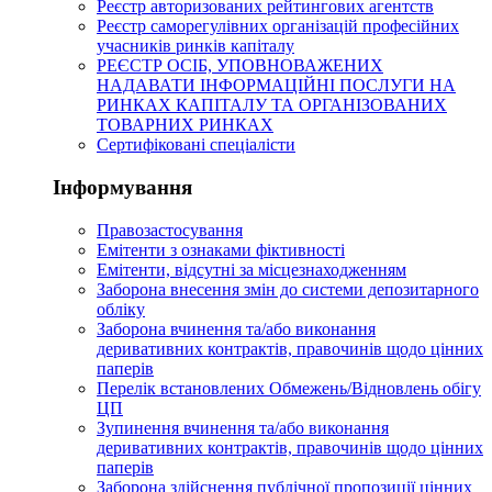
Реєстр авторизованих рейтингових агентств
Реєстр саморегулівних організацій професійних
учасників ринків капіталу
РЕЄСТР ОСІБ, УПОВНОВАЖЕНИХ
НАДАВАТИ ІНФОРМАЦІЙНІ ПОСЛУГИ НА
РИНКАХ КАПІТАЛУ ТА ОРГАНІЗОВАНИХ
ТОВАРНИХ РИНКАХ
Сертифіковані спеціалісти
Інформування
Правозастосування
Емітенти з ознаками фіктивності
Eмітенти, відсутні за місцезнаходженням
Заборона внесення змін до системи депозитарного
обліку
Заборона вчинення та/або виконання
деривативних контрактів, правочинів щодо цінних
паперів
Перелік встановлених Обмежень/Відновлень обігу
ЦП
Зупинення вчинення та/або виконання
деривативних контрактів, правочинів щодо цінних
паперів
Заборона здійснення публічної пропозиції цінних