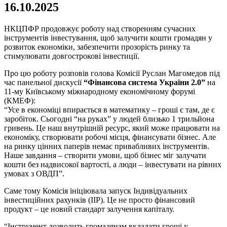
16.10.2025
НКЦПФР продовжує роботу над створенням сучасних
інструментів інвестування, щоб залучити кошти громадян у
розвиток економіки, забезпечити прозорість ринку та
стимулювати довгострокові інвестиції.
Про цю роботу розповів голова Комісії Руслан Магомедов під
час панельної дискусії
“Фінансова система України 2.0”
на
11-му Київському міжнародному економічному форумі
(КМЕФ):
“Усе в економіці впирається в математику – гроші є там, де є
заробіток. Сьогодні “на руках” у людей близько 1 трильйона
гривень. Це наш внутрішній ресурс, який може працювати на
економіку, створювати робочі місця, фінансувати бізнес. Але
на ринку цінних паперів немає привабливих інструментів.
Наше завдання – створити умови, щоб бізнес міг залучати
кошти без надвисокої вартості, а люди – інвестувати на рівних
умовах з ОВДП”.
Саме тому Комісія ініціювала запуск Індивідуальних
інвестиційних рахунків (ІІР). Це не просто фінансовий
продукт – це новий стандарт залучення капіталу.
“Інструмент дозволить громадянам вкладати гроші у