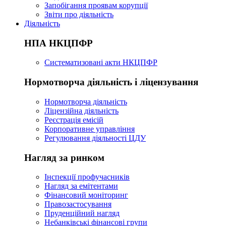
Запобігання проявам корупції
Звіти про діяльність
Діяльність
НПА НКЦПФР
Систематизовані акти НКЦПФР
Нормотворча діяльність і ліцензування
Нормотворча діяльність
Ліцензійна діяльність
Реєстрація емісій
Корпоративне управління
Регулювання діяльності ЦДУ
Нагляд за ринком
Інспекції профучасників
Нагляд за емітентами
Фінансовий моніторинг
Правозастосування
Пруденційний нагляд
Небанківські фінансові групи