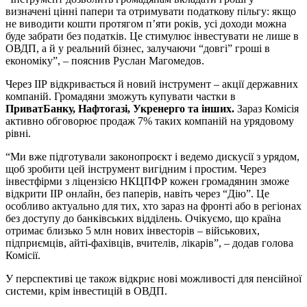
визначені цінні папери та отримувати податкову пільгу: якщо
не виводити кошти протягом п’яти років, усі доходи можна
буде забрати без податків. Це стимулює інвестувати не лише в
ОВДП, а й у реальний бізнес, залучаючи “довгі” гроші в
економіку”, – пояснив Руслан Магомедов.
Через ІІР відкривається й новий інструмент – акції державних
компаній. Громадяни зможуть купувати частки в
ПриватБанку, Нафтогазі, Укренерго та інших.
Зараз Комісія
активно обговорює продаж 7% таких компаній на урядовому
рівні.
“Ми вже підготували законопроєкт і ведемо дискусії з урядом,
щоб зробити цей інструмент вигідним і простим. Через
інвестфірми з ліцензією НКЦПФР кожен громадянин зможе
відкрити ІІР онлайн, без паперів, навіть через “Дію”. Це
особливо актуально для тих, хто зараз на фронті або в регіонах
без доступу до банківських відділень. Очікуємо, що країна
отримає близько 5 млн нових інвесторів – військових,
підприємців, айті-фахівців, вчителів, лікарів”, – додав голова
Комісії.
У перспективі це також відкриє нові можливості для пенсійної
системи, крім інвестицій в ОВДП.