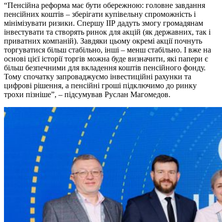
“Пенсійна реформа має бути обережною: головне завдання
пенсійних коштів – зберігати купівельну спроможність і
мінімізувати ризики. Спершу ІІР дадуть змогу громадянам
інвестувати та створять ринок для акцій (як державних, так і
приватних компаній). Завдяки цьому окремі акції почнуть
торгуватися більш стабільно, інші – менш стабільно. І вже на
основі цієї історії торгів можна буде визначити, які папери є
більш безпечними для вкладення коштів пенсійного фонду.
Тому спочатку запроваджуємо інвестиційні рахунки та
цифрові рішення, а пенсійні гроші підключимо до ринку
трохи пізніше”, – підсумував Руслан Магомедов.