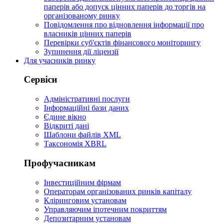
паперів або допуск цінних паперів до торгів на
організованому ринку
Повідомлення про відновлення інформації про
власників цінних паперів
Перевірки суб'єктів фінансового моніторингу
Зупинення дії ліцензії
Для учасників ринку
Сервіси
Адміністративні послуги
Інформаційні бази даних
Єдине вікно
Відкриті дані
Шаблони файлів XML
Таксономія XBRL
Профучасникам
Інвестиційним фірмам
Операторам організованих ринків капіталу
Кліринговим установам
Управляючим іпотечним покриттям
Депозитарним установам