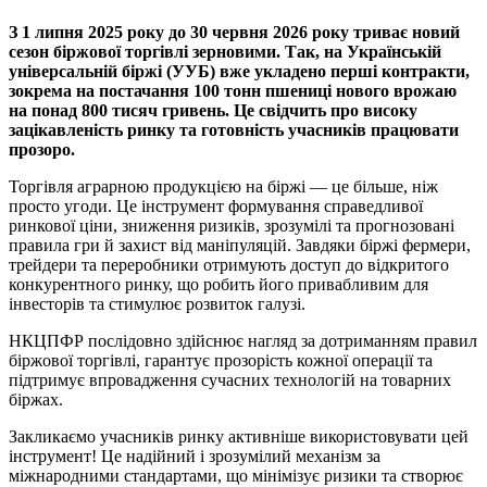
З 1 липня 2025 року до 30 червня 2026 року триває новий
сезон біржової торгівлі зерновими. Так, на Українській
універсальній біржі (УУБ) вже укладено перші контракти,
зокрема на постачання 100 тонн пшениці нового врожаю
на понад 800 тисяч гривень. Це свідчить про високу
зацікавленість ринку та готовність учасників працювати
прозоро.
Торгівля аграрною продукцією на біржі — це більше, ніж
просто угоди. Це інструмент формування справедливої
ринкової ціни, зниження ризиків, зрозумілі та прогнозовані
правила гри й захист від маніпуляцій. Завдяки біржі фермери,
трейдери та переробники отримують доступ до відкритого
конкурентного ринку, що робить його привабливим для
інвесторів та стимулює розвиток галузі.
НКЦПФР послідовно здійснює нагляд за дотриманням правил
біржової торгівлі, гарантує прозорість кожної операції та
підтримує впровадження сучасних технологій на товарних
біржах.
Закликаємо учасників ринку активніше використовувати цей
інструмент! Це надійний і зрозумілий механізм за
міжнародними стандартами, що мінімізує ризики та створює