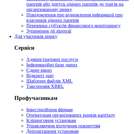
паперів або допуск цінних паперів до торгів на
організованому ринку
Повідомлення про відновлення інформації про
власників цінних паперів
Перевірки суб'єктів фінансового моніторингу
Зупинення дії ліцензії
Для учасників ринку
Сервіси
Адміністративні послуги
Інформаційні бази даних
Єдине вікно
Відкриті дані
Шаблони файлів XML
Таксономія XBRL
Профучасникам
Інвестиційним фірмам
Операторам організованих ринків капіталу
Кліринговим установам
Управляючим іпотечним покриттям
Депозитарним установам