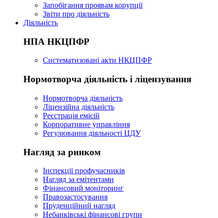
Запобігання проявам корупції
Звіти про діяльність
Діяльність
НПА НКЦПФР
Систематизовані акти НКЦПФР
Нормотворча діяльність і ліцензування
Нормотворча діяльність
Ліцензійна діяльність
Реєстрація емісій
Корпоративне управління
Регулювання діяльності ЦДУ
Нагляд за ринком
Інспекції профучасників
Нагляд за емітентами
Фінансовий моніторинг
Правозастосування
Пруденційний нагляд
Небанківські фінансові групи