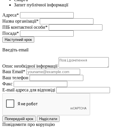
Запит публічної інформації
Адреса*
Назва організації*
ПІБ контактної особи*
Посада*
Наступний крок
Введіть email
Опис необхідної інформації
Ваш Email*
Ваш телефон
Факс
E-mail адреса для відповіді
Попередній крок
Надіслати
Повідомити про корупцію