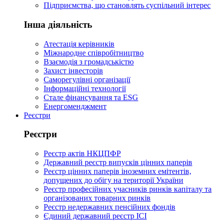
Підприємства, що становлять суспільний інтерес
Інша діяльність
Атестація керівників
Міжнародне співробітництво
Взаємодія з громадськістю
Захист інвесторів
Саморегулівні організації
Інформаційні технології
Стале фінансування та ESG
Енергоменджмент
Реєстри
Реєстри
Реєстр актів НКЦПФР
Державний реєстр випусків цінних паперів
Реєстр цінних паперів іноземних емітентів,
допущених до обігу на території України
Реєстр професійних учасників ринків капіталу та
організованих товарних ринків
Реєстр недержавних пенсійних фондів
Єдиний державний реєстр ІСІ