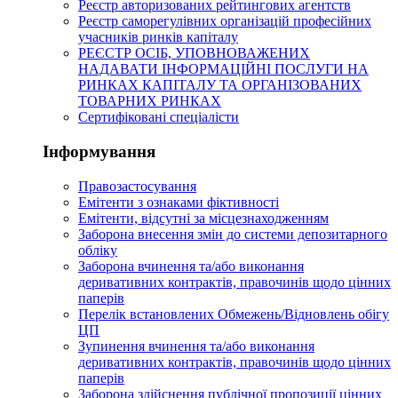
Реєстр авторизованих рейтингових агентств
Реєстр саморегулівних організацій професійних
учасників ринків капіталу
РЕЄСТР ОСІБ, УПОВНОВАЖЕНИХ
НАДАВАТИ ІНФОРМАЦІЙНІ ПОСЛУГИ НА
РИНКАХ КАПІТАЛУ ТА ОРГАНІЗОВАНИХ
ТОВАРНИХ РИНКАХ
Сертифіковані спеціалісти
Інформування
Правозастосування
Емітенти з ознаками фіктивності
Eмітенти, відсутні за місцезнаходженням
Заборона внесення змін до системи депозитарного
обліку
Заборона вчинення та/або виконання
деривативних контрактів, правочинів щодо цінних
паперів
Перелік встановлених Обмежень/Відновлень обігу
ЦП
Зупинення вчинення та/або виконання
деривативних контрактів, правочинів щодо цінних
паперів
Заборона здійснення публічної пропозиції цінних