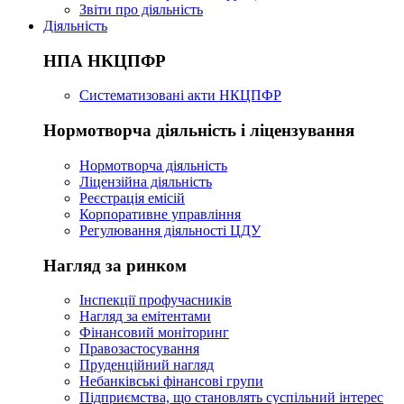
Звіти про діяльність
Діяльність
НПА НКЦПФР
Систематизовані акти НКЦПФР
Нормотворча діяльність і ліцензування
Нормотворча діяльність
Ліцензійна діяльність
Реєстрація емісій
Корпоративне управління
Регулювання діяльності ЦДУ
Нагляд за ринком
Інспекції профучасників
Нагляд за емітентами
Фінансовий моніторинг
Правозастосування
Пруденційний нагляд
Небанківські фінансові групи
Підприємства, що становлять суспільний інтерес