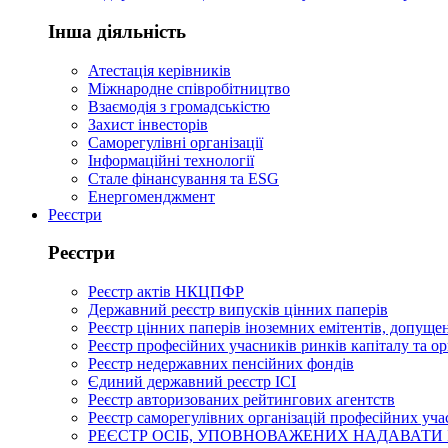
Інша діяльність
Атестація керівників
Міжнародне співробітництво
Взаємодія з громадськістю
Захист інвесторів
Саморегулівні організації
Інформаційні технології
Стале фінансування та ESG
Енергоменджмент
Реєстри
Реєстри
Реєстр актів НКЦПФР
Державний реєстр випусків цінних паперів
Реєстр цінних паперів іноземних емітентів, допущен
Реєстр професійних учасників ринків капіталу та о
Реєстр недержавних пенсійних фондів
Єдиний державний реєстр ІСІ
Реєстр авторизованих рейтингових агентств
Реєстр саморегулівних організацій професійних уча
РЕЄСТР ОСІБ, УПОВНОВАЖЕНИХ НАДАВАТИ 