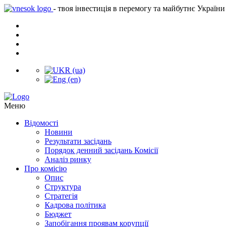
- твоя інвестиція в перемогу та майбутнє України
Меню
Відомості
Новини
Результати засідань
Порядок денний засідань Комісії
Аналіз ринку
Про комісію
Опис
Структура
Стратегія
Кадрова політика
Бюджет
Запобігання проявам корупції