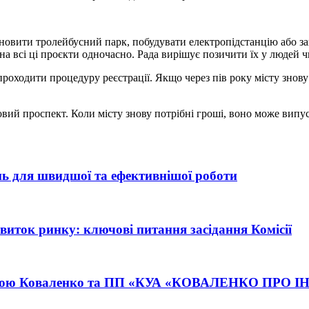
е оновити тролейбусний парк, побудувати електропідстанцію або з
на всі ці проєкти одночасно. Рада вирішує позичити їх у людей ч
у проходити процедуру реєстрації. Якщо через пів року місту зно
вий проспект. Коли місту знову потрібні гроші, воно може випус
ь для швидшої та ефективнішої роботи
озвиток ринку: ключові питання засідання Комісії
 Анною Коваленко та ПП «КУА «КОВАЛЕНКО ПРО 