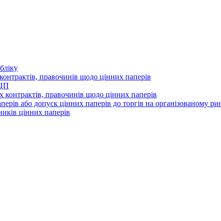
бліку
контрактів, правочинів щодо цінних паперів
 ЦП
 контрактів, правочинів щодо цінних паперів
перів або допуск цінних паперів до торгів на організованому ри
ників цінних паперів