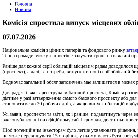
Головна
Новина
Комісія спростила випуск місцевих облі
07.07.2026
Національна комісія з цінних паперів та фондового ринку
затв
Тепер громади зможуть простіше залучати гроші на важливі проє
Раніше для кожної серії облігацій місцевим радам доводилося 
(проспект), а далі, за потреби, випускати нові серії облігацій
Водночас загальний обсяг запозичень має залишатися в межах р
Для рад, які вже зареєстрували базовий проспект, Комісія розгл
діятиме у разі затвердження самого базового проспекту або для
становитиме до 20 робочих днів, а якщо випуск облігацій відбу
Усі заяви, проспекти та звіти, як і раніше, подаватимуть через 
вже опубліковані на офіційному сайті громади, достатньо прос
Щоб потенційним інвесторам було легше ухвалювати рішення, 
не може перевищувати 15 сторінок, у ньому мають бути зрозуміл