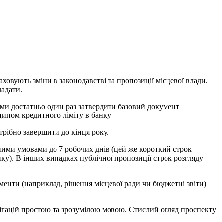
аховують зміни в законодавстві та пропозиції місцевої влади.
ладати.
ами достатньо один раз затвердити базовий документ
ципом кредитного ліміту в банку.
трібно завершити до кінця року.
очними умовами до 7 робочих днів (цей же короткий строк
нку). В інших випадках публічної пропозиції строк розгляду
кументи (наприклад, рішення місцевої ради чи бюджетні звіти)
гацій простою та зрозумілою мовою. Стислий огляд проспекту