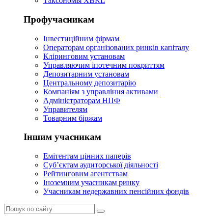
Таксономія XBRL
Профучасникам
Інвестиційним фірмам
Операторам організованих ринків капіталу
Кліринговим установам
Управляючим іпотечним покриттям
Депозитарним установам
Центральному депозитарію
Компаніям з управління активами
Адміністраторам НПФ
Управителям
Товарним біржам
Іншим учасникам
Емітентам цінних паперів
Суб’єктам аудиторської діяльності
Рейтинговим агентствам
Іноземним учасникам ринку
Учасникам недержавних пенсійних фондів