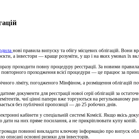
гацій
ердила
нові правила випуску та обігу місцевих облігацій. Вони вр
кти, а інвестори — краще розуміти, у що і на яких умовах їх вк
щоразу проходити повну процедуру реєстрації. За новими правил
 без повторного проходження всієї процедури — це працює за прин
ічного ліміту, погодженого Мінфіном, а розміщення облігацій по
ядатиме документи для реєстрації нової серії облігацій за остат
 емітентів, чиї цінні папери вже торгуються на регульованому ри
вається без публічної пропозиції — до 25 робочих днів.
електронні кабінети у спеціальній системі Комісії. Якщо якісь до
то дати на них пряме посилання, а не прикріплювати купу копій.
громади повинні викладати ключову інформацію про випуск облі
о описані основні ризики для інвесторів.