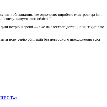
акупити обладнання, яке одночасно виробляє електроенергію і
и бізнесу, випустивши облігації.
ву були потрібні гроші — вже на електропідстанцію чи закупівлю
тити нову серію облігацій без повторного проходження всієї
ІНВЕСТ»»