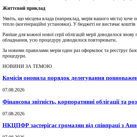
Життєвий приклад
Уявіть, що місцева влада (наприклад, мерія вашого міста) хоч
тепло (когенераційні установки). У бюджеті не вистачає коштів 
Раніше для кожної нової серії облігацій мерії доводилося знов
обладнання, усю процедуру доводилося повторювати.
За новими правилами мерія один раз оформлює та реєструє базо
процедури.
НОВИНИ ЗА ТЕМОЮ
Комісія оновила порядок делегування повноважен
07.08.2026
Фінансова звітність, корпоративні облігації та р
07.08.2026
НКЦПФР застерігає громадян від співпраці з