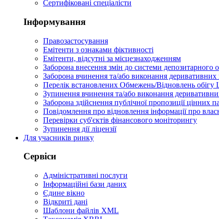
Сертифіковані спеціалісти
Інформування
Правозастосування
Емітенти з ознаками фіктивності
Eмітенти, відсутні за місцезнаходженням
Заборона внесення змін до системи депозитарного о
Заборона вчинення та/або виконання деривативних 
Перелік встановлених Обмежень/Відновлень обігу
Зупинення вчинення та/або виконання деривативних
Заборона здійснення публічної пропозиції цінних па
Повідомлення про відновлення інформації про влас
Перевірки суб'єктів фінансового моніторингу
Зупинення дії ліцензії
Для учасників ринку
Сервіси
Адміністративні послуги
Інформаційні бази даних
Єдине вікно
Відкриті дані
Шаблони файлів XML