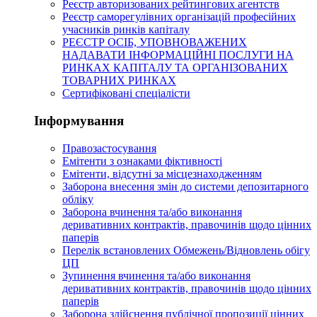
Реєстр авторизованих рейтингових агентств
Реєстр саморегулівних організацій професійних
учасників ринків капіталу
РЕЄСТР ОСІБ, УПОВНОВАЖЕНИХ
НАДАВАТИ ІНФОРМАЦІЙНІ ПОСЛУГИ НА
РИНКАХ КАПІТАЛУ ТА ОРГАНІЗОВАНИХ
ТОВАРНИХ РИНКАХ
Сертифіковані спеціалісти
Інформування
Правозастосування
Емітенти з ознаками фіктивності
Eмітенти, відсутні за місцезнаходженням
Заборона внесення змін до системи депозитарного
обліку
Заборона вчинення та/або виконання
деривативних контрактів, правочинів щодо цінних
паперів
Перелік встановлених Обмежень/Відновлень обігу
ЦП
Зупинення вчинення та/або виконання
деривативних контрактів, правочинів щодо цінних
паперів
Заборона здійснення публічної пропозиції цінних