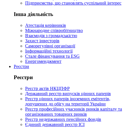
Підприємства, що становлять суспільний інтерес
Інша діяльність
Атестація керівників
Міжнародне співробітництво
Взаємодія з громадськістю
Захист інвесторів
Саморегулівні організації
Інформаційні технології
Стале фінансування та ESG
Енергоменджмент
Реєстри
Реєстри
Реєстр актів НКЦПФР
Державний реєстр випусків цінних паперів
Реєстр цінних паперів іноземних емітентів,
допущених до обігу на території України
Реєстр професійних учасників ринків капіталу та
організованих товарних ринків
Реєстр недержавних пенсійних фондів
Єдиний державний реєстр ІСІ