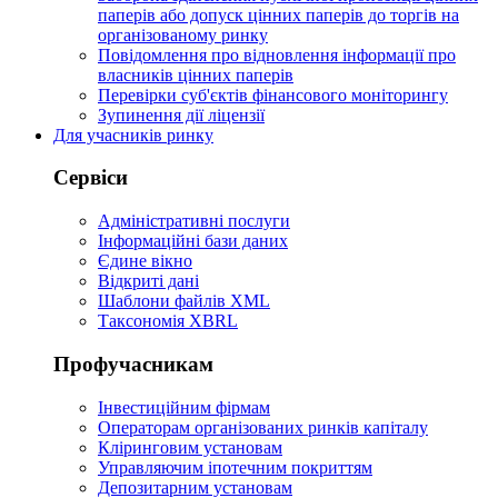
паперів або допуск цінних паперів до торгів на
організованому ринку
Повідомлення про відновлення інформації про
власників цінних паперів
Перевірки суб'єктів фінансового моніторингу
Зупинення дії ліцензії
Для учасників ринку
Сервіси
Адміністративні послуги
Інформаційні бази даних
Єдине вікно
Відкриті дані
Шаблони файлів XML
Таксономія XBRL
Профучасникам
Інвестиційним фірмам
Операторам організованих ринків капіталу
Кліринговим установам
Управляючим іпотечним покриттям
Депозитарним установам