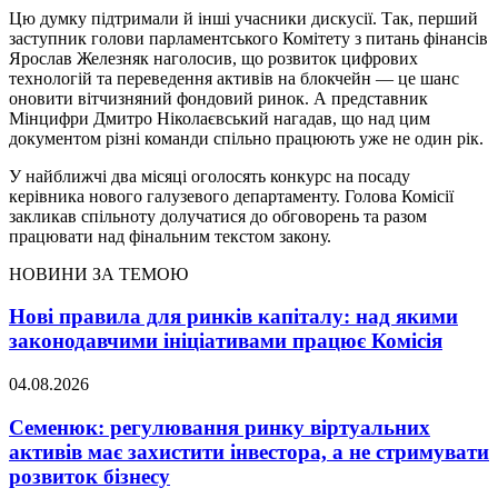
Цю думку підтримали й інші учасники дискусії. Так, перший
заступник голови парламентського Комітету з питань фінансів
Ярослав Железняк наголосив, що розвиток цифрових
технологій та переведення активів на блокчейн — це шанс
оновити вітчизняний фондовий ринок. А представник
Мінцифри Дмитро Ніколаєвський нагадав, що над цим
документом різні команди спільно працюють уже не один рік.
У найближчі два місяці оголосять конкурс на посаду
керівника нового галузевого департаменту. Голова Комісії
закликав спільноту долучатися до обговорень та разом
працювати над фінальним текстом закону.
НОВИНИ ЗА ТЕМОЮ
Нові правила для ринків капіталу: над якими
законодавчими ініціативами працює Комісія
04.08.2026
Семенюк: регулювання ринку віртуальних
активів має захистити інвестора, а не стримувати
розвиток бізнесу