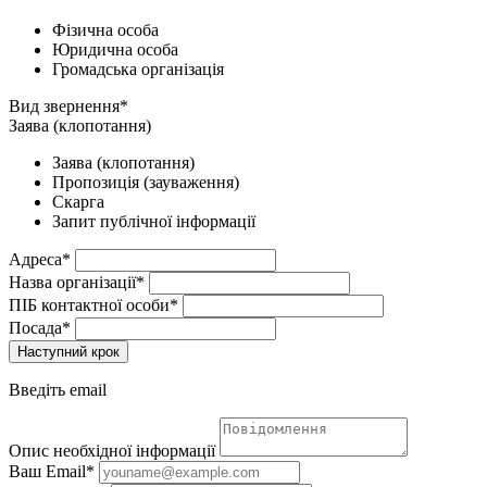
Фізична особа
Юридична особа
Громадська організація
Вид звернення*
Заява (клопотання)
Заява (клопотання)
Пропозиція (зауваження)
Скарга
Запит публічної інформації
Адреса*
Назва організації*
ПІБ контактної особи*
Посада*
Наступний крок
Введіть email
Опис необхідної інформації
Ваш Email*