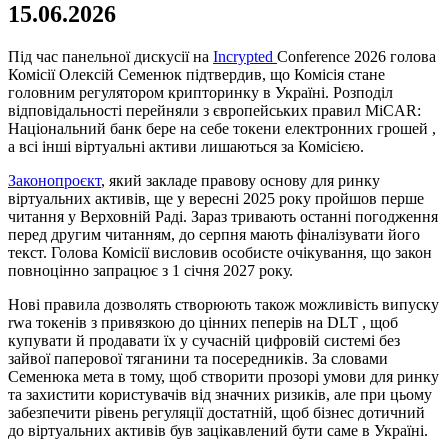
15.06.2026
Під час панельної дискусії на
Incrypted
Conference 2026 голова
Комісії Олексій Семенюк підтвердив, що Комісія стане
головним регулятором крипторинку в Україні. Розподіл
відповідальності перейняли з європейських правил MiCAR:
Національний банк бере на себе токени електронних грошей ,
а всі інші віртуальні активи лишаються за Комісією.
Законопроєкт
, який закладе правову основу для ринку
віртуальних активів, ще у вересні 2025 року пройшов перше
читання у Верховній Раді. Зараз тривають останні погодження
перед другим читанням, до серпня мають фіналізувати його
текст. Голова Комісії висловив особисте очікування, що закон
повноцінно запрацює з 1 січня 2027 року.
Нові правила дозволять створюють також можливість випуску
rwa токенів з привязкою до цінних пеперів на DLT , щоб
купувати й продавати їх у сучасній цифровій системі без
зайвої паперової тяганини та посередників. За словами
Семенюка мета в тому, щоб створити прозорі умови для ринку
та захистити користувачів від значних ризиків, але при цьому
забезпечити рівень регуляції достатній, щоб бізнес дотичний
до віртуальних активів був зацікавлений бути саме в Україні.