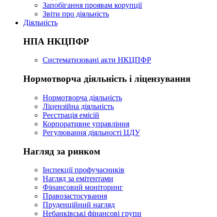
Запобігання проявам корупції
Звіти про діяльність
Діяльність
НПА НКЦПФР
Систематизовані акти НКЦПФР
Нормотворча діяльність і ліцензування
Нормотворча діяльність
Ліцензійна діяльність
Реєстрація емісій
Корпоративне управління
Регулювання діяльності ЦДУ
Нагляд за ринком
Інспекції профучасників
Нагляд за емітентами
Фінансовий моніторинг
Правозастосування
Пруденційний нагляд
Небанківські фінансові групи