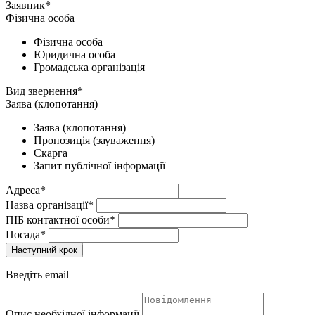
Заявник*
Фізична особа
Фізична особа
Юридична особа
Громадська організація
Вид звернення*
Заява (клопотання)
Заява (клопотання)
Пропозиція (зауваження)
Скарга
Запит публічної інформації
Адреса*
Назва організації*
ПІБ контактної особи*
Посада*
Наступний крок
Введіть email
Опис необхідної інформації