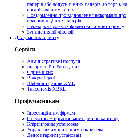
паперів або допуск цінних паперів до торгів на
організованому ринку
Повідомлення про відновлення інформації про
власників цінних паперів
Перевірки суб'єктів фінансового моніторингу
Зупинення дії ліцензії
Для учасників ринку
Сервіси
Адміністративні послуги
Інформаційні бази даних
Єдине вікно
Відкриті дані
Шаблони файлів XML
Таксономія XBRL
Профучасникам
Інвестиційним фірмам
Операторам організованих ринків капіталу
Кліринговим установам
Управляючим іпотечним покриттям
Депозитарним установам