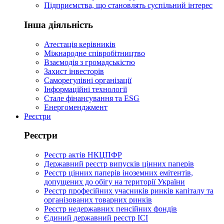
Підприємства, що становлять суспільний інтерес
Інша діяльність
Атестація керівників
Міжнародне співробітництво
Взаємодія з громадськістю
Захист інвесторів
Саморегулівні організації
Інформаційні технології
Стале фінансування та ESG
Енергоменджмент
Реєстри
Реєстри
Реєстр актів НКЦПФР
Державний реєстр випусків цінних паперів
Реєстр цінних паперів іноземних емітентів,
допущених до обігу на території України
Реєстр професійних учасників ринків капіталу та
організованих товарних ринків
Реєстр недержавних пенсійних фондів
Єдиний державний реєстр ІСІ