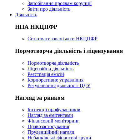
Запобігання проявам корупції
Звіти про діяльність
Діяльність
НПА НКЦПФР
Систематизовані акти НКЦПФР
Нормотворча діяльність і ліцензування
Нормотворча діяльність
Ліцензійна діяльність
Реєстрація емісій
Корпоративне управління
Регулювання діяльності ЦДУ
Нагляд за ринком
Інспекції профучасників
Нагляд за емітентами
Фінансовий моніторинг
Правозастосування
Пруденційний нагляд
Небанківські фінансові групи