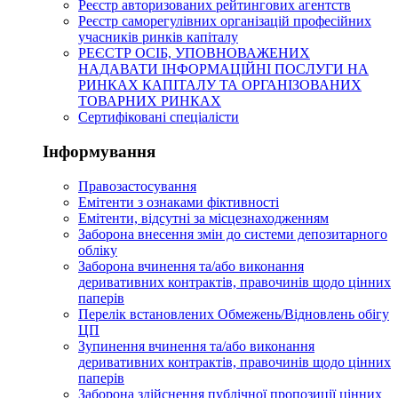
Реєстр авторизованих рейтингових агентств
Реєстр саморегулівних організацій професійних
учасників ринків капіталу
РЕЄСТР ОСІБ, УПОВНОВАЖЕНИХ
НАДАВАТИ ІНФОРМАЦІЙНІ ПОСЛУГИ НА
РИНКАХ КАПІТАЛУ ТА ОРГАНІЗОВАНИХ
ТОВАРНИХ РИНКАХ
Сертифіковані спеціалісти
Інформування
Правозастосування
Емітенти з ознаками фіктивності
Eмітенти, відсутні за місцезнаходженням
Заборона внесення змін до системи депозитарного
обліку
Заборона вчинення та/або виконання
деривативних контрактів, правочинів щодо цінних
паперів
Перелік встановлених Обмежень/Відновлень обігу
ЦП
Зупинення вчинення та/або виконання
деривативних контрактів, правочинів щодо цінних
паперів
Заборона здійснення публічної пропозиції цінних