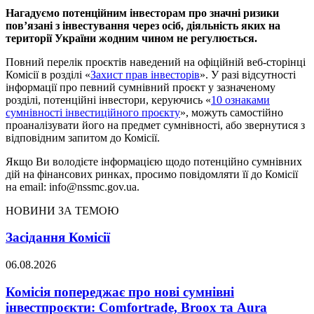
Нагадуємо потенційним інвесторам про значні ризики
пов’язані з інвестування через осіб, діяльність яких на
території України жодним чином не регулюється.
Повний перелік проєктів наведений на офіційній веб-сторінці
Комісії в розділі «
Захист прав інвесторів
». У разі відсутності
інформації про певний сумнівний проєкт у зазначеному
розділі, потенційні інвестори, керуючись «
10 ознаками
сумнівності інвестиційного проєкту
», можуть самостійно
проаналізувати його на предмет сумнівності, або звернутися з
відповідним запитом до Комісії.
Якщо Ви володієте інформацією щодо потенційно сумнівних
дій на фінансових ринках, просимо повідомляти її до Комісії
на еmail:
info@nssmc.gov.ua
.
НОВИНИ ЗА ТЕМОЮ
Засідання Комісії
06.08.2026
Комісія попереджає про нові сумнівні
інвестпроєкти: Comfortrade, Broox та Aura