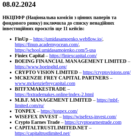
08.02.2024
НКЦПФР (Національна комісія з цінних паперів та
фондового ринку) включила до списку ненадійних
інвестиційних проєктів ще 11 кейсів:
FinUp
–
https://umidasamoenko.webflow.io/
,
https://finup.academyocean.com/
,
https://school.umidasamoienko.com/5-usa
Finiex Capital
–
https://finiexcapital.com/
BOEING FINANCIAL MANAGEMENT LIMITED
–
https://www.boeingltd.org/
CRYPTO VISION LIMITED
–
https://cryptovisions.org/
MCKENZIE FREY CAPITAL PARTNERS
–
www.mckenziefreycapital.com
BITFXMAKESTRADE
–
https://bxtrademakes.online/index-2.html
M.B.F. MANAGEMENT LIMITED
–
https://mbf-
limited.com/ru/
TONPEX
–
https://tonpex.com/
WISEFEX INVEST
–
https://wisefexs-invest.com/
Crypto Earnes Trade
–
https://cryptoearnestrade.com
CAPITALTRUSTLIMITED.NET
–
https://capitaltrustlimited.net/