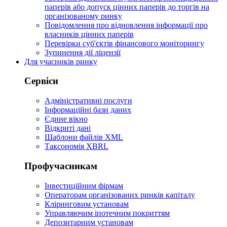
паперів або допуск цінних паперів до торгів на
організованому ринку
Повідомлення про відновлення інформації про
власників цінних паперів
Перевірки суб'єктів фінансового моніторингу
Зупинення дії ліцензії
Для учасників ринку
Сервіси
Адміністративні послуги
Інформаційні бази даних
Єдине вікно
Відкриті дані
Шаблони файлів XML
Таксономія XBRL
Профучасникам
Інвестиційним фірмам
Операторам організованих ринків капіталу
Кліринговим установам
Управляючим іпотечним покриттям
Депозитарним установам