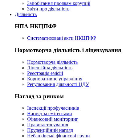
Запобігання проявам корупції
Звіти про діяльність
Діяльність
НПА НКЦПФР
Систематизовані акти НКЦПФР
Нормотворча діяльність і ліцензування
Нормотворча діяльність
Ліцензійна діяльність
Реєстрація емісій
Корпоративне управління
Регулювання діяльності ЦДУ
Нагляд за ринком
Інспекції профучасників
Нагляд за емітентами
Фінансовий моніторинг
Правозастосування
Пруденційний нагляд
Небанківські фінансові групи