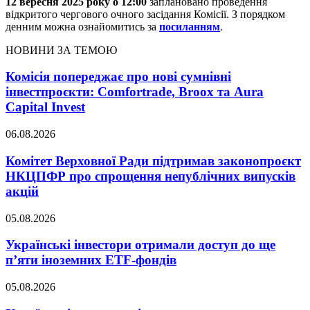
12 вересня 2025 року о 12:00
заплановано проведення
відкритого чергового очного засідання Комісії. З порядком
денним можна ознайомитись за
посиланням
.
НОВИНИ ЗА ТЕМОЮ
Комісія попереджає про нові сумнівні
інвестпроєкти: Comfortrade, Broox та Aura
Capital Invest
06.08.2026
Комітет Верховної Ради підтримав законопроєкт
НКЦПФР про спрощення непублічних випусків
акцій
05.08.2026
Українські інвестори отримали доступ до ще
п’яти іноземних ETF-фондів
05.08.2026