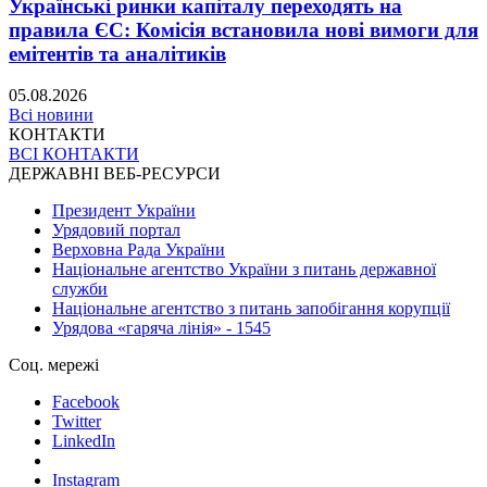
Українські ринки капіталу переходять на
правила ЄС: Комісія встановила нові вимоги для
емітентів та аналітиків
05.08.2026
Всі новини
КОНТАКТИ
ВСІ КОНТАКТИ
ДЕРЖАВНІ ВЕБ-РЕСУРСИ
Президент України
Урядовий портал
Верховна Рада України
Національне агентство України з питань державної
служби
Національне агентство з питань запобігання корупції
Урядова «гаряча лінія» - 1545
Соц. мережі
Facebook
Twitter
LinkedIn
Instagram