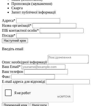
Пропозиція (зауваження)
Скарга
Запит публічної інформації
Адреса*
Назва організації*
ПІБ контактної особи*
Посада*
Наступний крок
Введіть email
Опис необхідної інформації
Ваш Email*
Ваш телефон
Факс
E-mail адреса для відповіді
Попередній крок
Надіслати