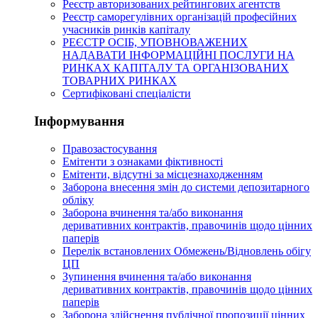
Реєстр авторизованих рейтингових агентств
Реєстр саморегулівних організацій професійних
учасників ринків капіталу
РЕЄСТР ОСІБ, УПОВНОВАЖЕНИХ
НАДАВАТИ ІНФОРМАЦІЙНІ ПОСЛУГИ НА
РИНКАХ КАПІТАЛУ ТА ОРГАНІЗОВАНИХ
ТОВАРНИХ РИНКАХ
Сертифіковані спеціалісти
Інформування
Правозастосування
Емітенти з ознаками фіктивності
Eмітенти, відсутні за місцезнаходженням
Заборона внесення змін до системи депозитарного
обліку
Заборона вчинення та/або виконання
деривативних контрактів, правочинів щодо цінних
паперів
Перелік встановлених Обмежень/Відновлень обігу
ЦП
Зупинення вчинення та/або виконання
деривативних контрактів, правочинів щодо цінних
паперів
Заборона здійснення публічної пропозиції цінних