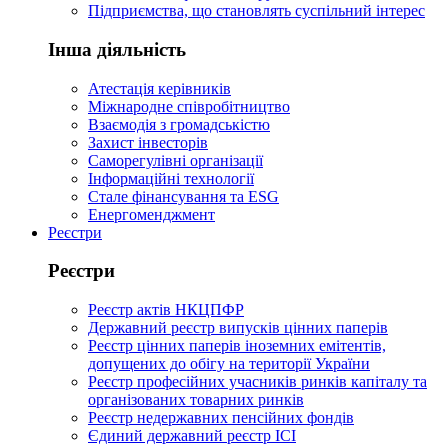
Підприємства, що становлять суспільний інтерес
Інша діяльність
Атестація керівників
Міжнародне співробітництво
Взаємодія з громадськістю
Захист інвесторів
Саморегулівні організації
Інформаційні технології
Стале фінансування та ESG
Енергоменджмент
Реєстри
Реєстри
Реєстр актів НКЦПФР
Державний реєстр випусків цінних паперів
Реєстр цінних паперів іноземних емітентів,
допущених до обігу на території України
Реєстр професійних учасників ринків капіталу та
організованих товарних ринків
Реєстр недержавних пенсійних фондів
Єдиний державний реєстр ІСІ