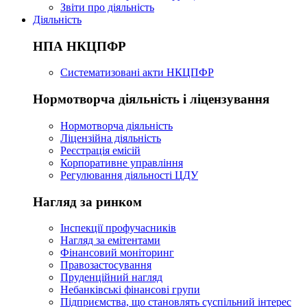
Звіти про діяльність
Діяльність
НПА НКЦПФР
Систематизовані акти НКЦПФР
Нормотворча діяльність і ліцензування
Нормотворча діяльність
Ліцензійна діяльність
Реєстрація емісій
Корпоративне управління
Регулювання діяльності ЦДУ
Нагляд за ринком
Інспекції профучасників
Нагляд за емітентами
Фінансовий моніторинг
Правозастосування
Пруденційний нагляд
Небанківські фінансові групи
Підприємства, що становлять суспільний інтерес