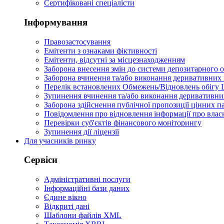
Сертифіковані спеціалісти
Інформування
Правозастосування
Емітенти з ознаками фіктивності
Eмітенти, відсутні за місцезнаходженням
Заборона внесення змін до системи депозитарного о
Заборона вчинення та/або виконання деривативних 
Перелік встановлених Обмежень/Відновлень обігу
Зупинення вчинення та/або виконання деривативних
Заборона здійснення публічної пропозиції цінних па
Повідомлення про відновлення інформації про влас
Перевірки суб'єктів фінансового моніторингу
Зупинення дії ліцензії
Для учасників ринку
Сервіси
Адміністративні послуги
Інформаційні бази даних
Єдине вікно
Відкриті дані
Шаблони файлів XML