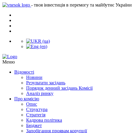
- твоя інвестиція в перемогу та майбутнє України
Меню
Відомості
Новини
Результати засідань
Порядок денний засідань Комісії
Аналіз ринку
Про комісію
Опис
Структура
Стратегія
Кадрова політика
Бюджет
Запобігання проявам корупції