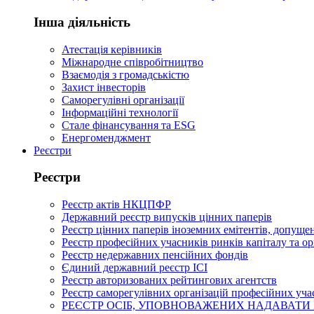
Інша діяльність
Атестація керівників
Міжнародне співробітництво
Взаємодія з громадськістю
Захист інвесторів
Саморегулівні організації
Інформаційні технології
Стале фінансування та ESG
Енергоменджмент
Реєстри
Реєстри
Реєстр актів НКЦПФР
Державний реєстр випусків цінних паперів
Реєстр цінних паперів іноземних емітентів, допущен
Реєстр професійних учасників ринків капіталу та о
Реєстр недержавних пенсійних фондів
Єдиний державний реєстр ІСІ
Реєстр авторизованих рейтингових агентств
Реєстр саморегулівних організацій професійних уча
РЕЄСТР ОСІБ, УПОВНОВАЖЕНИХ НАДАВАТИ 