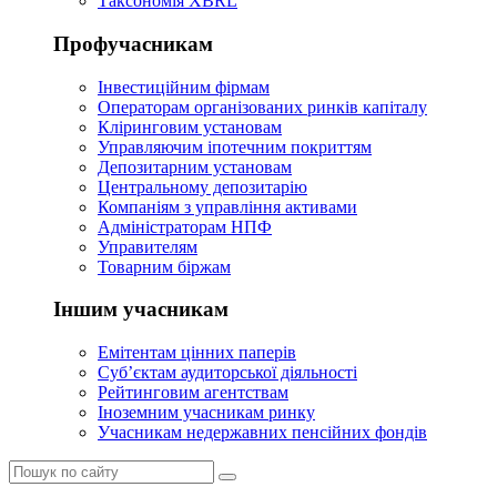
Таксономія XBRL
Профучасникам
Інвестиційним фірмам
Операторам організованих ринків капіталу
Кліринговим установам
Управляючим іпотечним покриттям
Депозитарним установам
Центральному депозитарію
Компаніям з управління активами
Адміністраторам НПФ
Управителям
Товарним біржам
Іншим учасникам
Емітентам цінних паперів
Суб’єктам аудиторської діяльності
Рейтинговим агентствам
Іноземним учасникам ринку
Учасникам недержавних пенсійних фондів