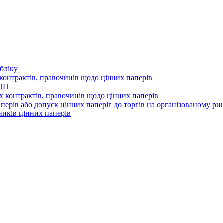
бліку
контрактів, правочинів щодо цінних паперів
 ЦП
 контрактів, правочинів щодо цінних паперів
перів або допуск цінних паперів до торгів на організованому ри
ників цінних паперів