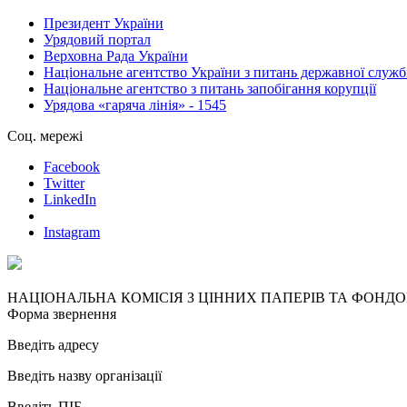
Президент України
Урядовий портал
Верховна Рада України
Національне агентство України з питань державної служ
Національне агентство з питань запобігання корупції
Урядова «гаряча лінія» - 1545
Соц. мережі
Facebook
Twitter
LinkedIn
Instagram
НАЦІОНАЛЬНА КОМІСІЯ З ЦІННИХ ПАПЕРІВ ТА ФОНД
Форма звернення
Введіть адресу
Введіть назву організації
Введіть ПІБ