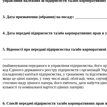
управління належних їй підприємств та/або корпоративних
3. Дата призначення (обрання) на посаду:
________________
4. Дата передачі підприємств та/або корпоративних прав в 
5. Відомості про передані підприємства та/або корпоративні
______________________________________________________
(найменування переданого в управління підприємства, його ор
код Єдиного державного реєстру підприємств і організацій Укр
(складеному) капіталі підприємства, у грошовому та відсотково
якщо це цінні папери, у тому числі акції, облігації, чеки, сертиф
стосовно виду цінного папера, його емітента, дати набуття цінн
кількості та номінальної вартості цінних паперів)
6. Спосіб передачі підприємств та/або корпоративних прав 