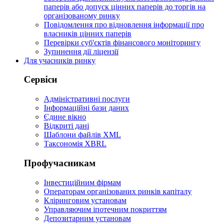
паперів або допуск цінних паперів до торгів на
організованому ринку
Повідомлення про відновлення інформації про
власників цінних паперів
Перевірки суб'єктів фінансового моніторингу
Зупинення дії ліцензії
Для учасників ринку
Сервіси
Адміністративні послуги
Інформаційні бази даних
Єдине вікно
Відкриті дані
Шаблони файлів XML
Таксономія XBRL
Профучасникам
Інвестиційним фірмам
Операторам організованих ринків капіталу
Кліринговим установам
Управляючим іпотечним покриттям
Депозитарним установам