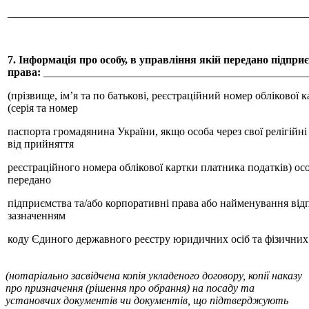
______________________________________________________
7. Інформація про особу, в управління якій передано підпри
права:
________________________________________________
(прізвище, ім’я та по батькові, реєстраційний номер облікової 
(серія та номер
паспорта громадянина України, якщо особа через свої релігійн
від прийняття
реєстраційного номера облікової картки платника податків) осо
передано
підприємства та/або корпоративні права або найменування відп
зазначенням
коду Єдиного державного реєстру юридичних осіб та фізичних 
(нотаріально засвідчена копія укладеного договору, копії наказу
про призначення (рішення про обрання) на посаду та
установчих документів чи документів, що підтверджують