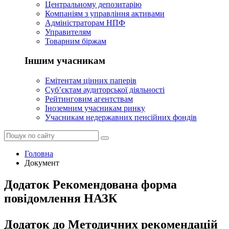
Центральному депозитарію
Компаніям з управління активами
Адміністраторам НПФ
Управителям
Товарним біржам
Іншим учасникам
Емітентам цінних паперів
Суб’єктам аудиторської діяльності
Рейтинговим агентствам
Іноземним учасникам ринку
Учасникам недержавних пенсійних фондів
Головна
Документ
Додаток Рекомендована форма
повідомлення НАЗК
Додаток до Методичних рекомендацій