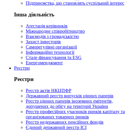
Підприємства, що становлять суспільний інтерес
Інша діяльність
Атестація керівників
Міжнародне співробітництво
Взаємодія з громадськістю
Захист інвесторів
Саморегулівні організації
Інформаційні технології
Стале фінансування та ESG
Енергоменджмент
Реєстри
Реєстри
Реєстр актів НКЦПФР
Державний реєстр випусків цінних паперів
Реєстр цінних паперів іноземних емітентів,
допущених до обігу на території України
Реєстр професійних учасників ринків капіталу та
організованих товарних ринків
Реєстр недержавних пенсійних фондів
Єдиний державний реєстр ІСІ