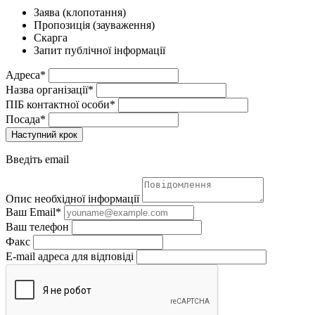
Заява (клопотання)
Пропозиція (зауваження)
Скарга
Запит публічної інформації
Адреса*
Назва організації*
ПІБ контактної особи*
Посада*
Наступний крок
Введіть email
Опис необхідної інформації
Ваш Email*
Ваш телефон
Факс
E-mail адреса для відповіді