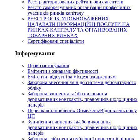
Реєстр авторизованих рейтингових агентств
Реєстр саморегулівних організацій професійних
учасників ринків капіталу
РЕЄСТР ОСІБ, УПОВНОВАЖЕНИХ
НАДАВАТИ ІНФОРМАЦІЙНІ ПОСЛУГИ НА
РИНКАХ КАПІТАЛУ ТА ОРГАНІЗОВАНИХ
ТОВАРНИХ РИНКАХ
Сертифіковані спеціалісти
Інформування
Правозастосування
Емітенти з ознаками фіктивності
Eмітенти, відсутні за місцезнаходженням
Заборона внесення змін до системи депозитарного
обліку
Заборона вчинення та/або виконання
деривативних контрактів, правочинів щодо цінних
паперів
Перелік встановлених Обмежень/Відновлень обігу
ЦП
Зупинення вчинення та/або виконання
деривативних контрактів, правочинів щодо цінних
паперів
Заборона здійснення публічної пропозиції цінних