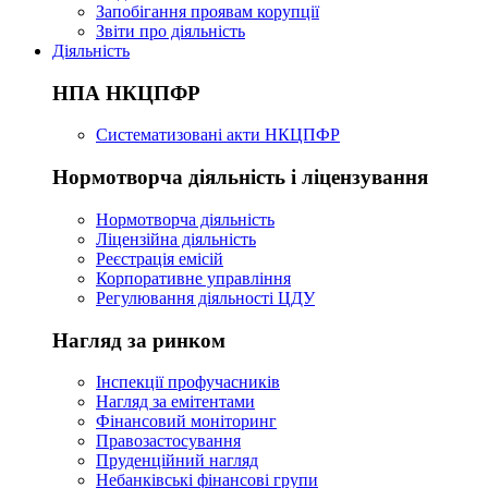
Запобігання проявам корупції
Звіти про діяльність
Діяльність
НПА НКЦПФР
Систематизовані акти НКЦПФР
Нормотворча діяльність і ліцензування
Нормотворча діяльність
Ліцензійна діяльність
Реєстрація емісій
Корпоративне управління
Регулювання діяльності ЦДУ
Нагляд за ринком
Інспекції профучасників
Нагляд за емітентами
Фінансовий моніторинг
Правозастосування
Пруденційний нагляд
Небанківські фінансові групи