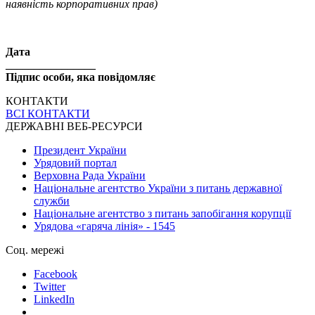
наявність корпоративних прав)
Дата
________________
Підпис особи, яка повідомляє
КОНТАКТИ
ВСІ КОНТАКТИ
ДЕРЖАВНІ ВЕБ-РЕСУРСИ
Президент України
Урядовий портал
Верховна Рада України
Національне агентство України з питань державної
служби
Національне агентство з питань запобігання корупції
Урядова «гаряча лінія» - 1545
Соц. мережі
Facebook
Twitter
LinkedIn